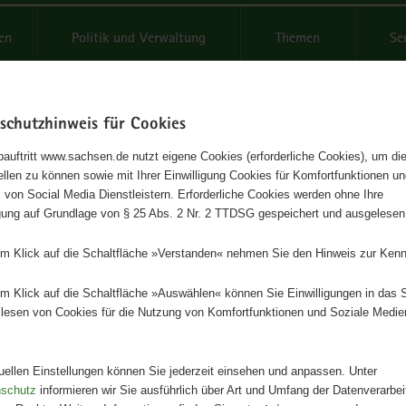
reifende
en
Politik und Verwaltung
Themen
Se
schutzhinweis für Cookies
Schrif
auftritt www.sachsen.de nutzt eigene Cookies (erforderliche Cookies), um die
tellen zu können sowie mit Ihrer Einwilligung Cookies für Komfortfunktionen u
blatt Bau von
t
 von Social Media Dienstleistern. Erforderliche Cookies werden ohne Ihre
igung auf Grundlage von § 25 Abs. 2 Nr. 2 TTDSG gespeichert und ausgelesen
dwassermessstellen
em Klick auf die Schaltfläche »Verstanden« nehmen Sie den Hinweis zur Kenn
Herausgeber
em Klick auf die Schaltfläche »Auswählen« können Sie Einwilligungen in das 
Landesamt für Umwelt, Landwirts
lesen von Cookies für die Nutzung von Komfortfunktionen und Soziale Medie
Geologie
Artikeldetails
tuellen Einstellungen können Sie jederzeit einsehen und anpassen. Unter
Ausgabe:
1. Auflage
nschutz
informieren wir Sie ausführlich über Art und Umfang der Datenverarbe
Redaktionsschluss:
15.06.2012