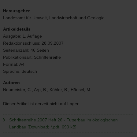
Schriftenreihe
2007
Herausgeber
Heft
Landesamt für Umwelt, Landwirtschaft und Geologie
26
-
Artikeldetails
Futterbau
Ausgabe:
1. Auflage
im
Redaktionsschluss:
28.09.2007
ökologischen
Landbau
Seitenanzahl:
46 Seiten
Publikationsart:
Schriftenreihe
Format:
A4
Sprache:
deutsch
Autoren
Neumeister, C.; Arp, B.; Köhler, B.; Hänsel, M.
Dieser Artikel ist derzeit nicht auf Lager.
Schriftenreihe 2007 Heft 26 - Futterbau im ökologischen
Landbau [Download; *.pdf, 690 kB]