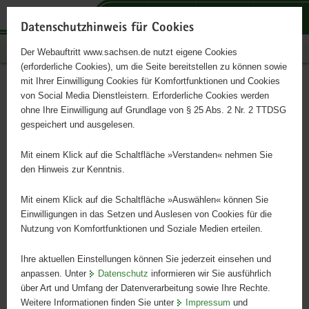
P
P
P
H
S
o
o
o
a
e
Datenschutzhinweis für Cookies
r
r
r
u
r
Publikationen
Der Webauftritt www.sachsen.de nutzt eigene Cookies
t
t
t
p
v
(erforderliche Cookies), um die Seite bereitstellen zu können sowie
a
a
a
t
i
mit Ihrer Einwilligung Cookies für Komfortfunktionen und Cookies
l
l
l
i
c
Futterbau im ökologischen
Hauptinhalt
von Social Media Dienstleistern. Erforderliche Cookies werden
ü
n
t
n
e
ohne Ihre Einwilligung auf Grundlage von § 25 Abs. 2 Nr. 2 TTDSG
Landbau
b
a
h
h
gespeichert und ausgelesen.
e
v
e
a
r
i
m
l
Mit einem Klick auf die Schaltfläche »Verstanden« nehmen Sie
Schriftenreihe, Heft 26/2007
g
g
e
t
den Hinweis zur Kenntnis.
r
a
n
e
t
Mit einem Klick auf die Schaltfläche »Auswählen« können Sie
i
i
Einwilligungen in das Setzen und Auslesen von Cookies für die
Nutzung von Komfortfunktionen und Soziale Medien erteilen.
f
o
e
n
Ihre aktuellen Einstellungen können Sie jederzeit einsehen und
n
anpassen. Unter
Datenschutz
informieren wir Sie ausführlich
d
über Art und Umfang der Datenverarbeitung sowie Ihre Rechte.
e
Weitere Informationen finden Sie unter
Impressum
und
N