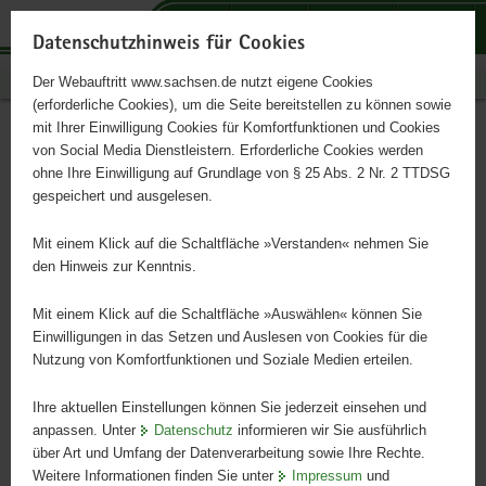
P
P
P
H
S
o
o
o
a
e
Datenschutzhinweis für Cookies
r
r
r
u
r
Publikationen
Der Webauftritt www.sachsen.de nutzt eigene Cookies
t
t
t
p
v
(erforderliche Cookies), um die Seite bereitstellen zu können sowie
a
a
a
t
i
mit Ihrer Einwilligung Cookies für Komfortfunktionen und Cookies
l
l
l
i
c
Quantifizierung von
Hauptinhalt
von Social Media Dienstleistern. Erforderliche Cookies werden
ü
n
t
n
e
ohne Ihre Einwilligung auf Grundlage von § 25 Abs. 2 Nr. 2 TTDSG
Emissionen in der
b
a
h
h
gespeichert und ausgelesen.
e
v
e
a
Rinderhaltung
r
i
m
l
Mit einem Klick auf die Schaltfläche »Verstanden« nehmen Sie
g
g
e
t
den Hinweis zur Kenntnis.
r
a
n
Schriftenreihe, Heft 33/2008
e
t
Mit einem Klick auf die Schaltfläche »Auswählen« können Sie
i
i
Einwilligungen in das Setzen und Auslesen von Cookies für die
Nutzung von Komfortfunktionen und Soziale Medien erteilen.
f
o
e
n
Ihre aktuellen Einstellungen können Sie jederzeit einsehen und
n
anpassen. Unter
Datenschutz
informieren wir Sie ausführlich
d
über Art und Umfang der Datenverarbeitung sowie Ihre Rechte.
e
Weitere Informationen finden Sie unter
Impressum
und
N