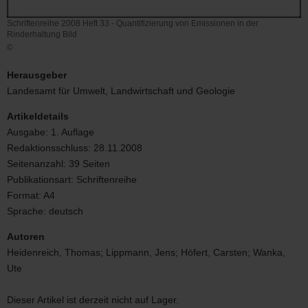
Schriftenreihe 2008 Heft 33 - Quantifizierung von Emissionen in der
Rinderhaltung Bild
©
Schriftenreihe
2008
Herausgeber
Heft
Landesamt für Umwelt, Landwirtschaft und Geologie
33
-
Artikeldetails
Quantifizierung
Ausgabe:
1. Auflage
von
Redaktionsschluss:
28.11.2008
Emissionen
in
Seitenanzahl:
39 Seiten
der
Publikationsart:
Schriftenreihe
Rinderhaltung
Format:
A4
Bild
Sprache:
deutsch
Autoren
Heidenreich, Thomas; Lippmann, Jens; Höfert, Carsten; Wanka,
Ute
Dieser Artikel ist derzeit nicht auf Lager.