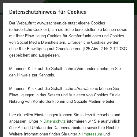
P
P
P
H
S
o
o
o
a
e
Datenschutzhinweis für Cookies
r
r
r
u
r
Publikationen
Der Webauftritt www.sachsen.de nutzt eigene Cookies
t
t
t
p
v
(erforderliche Cookies), um die Seite bereitstellen zu können sowie
a
a
a
t
i
mit Ihrer Einwilligung Cookies für Komfortfunktionen und Cookies
l
l
l
i
c
Arbeitsorganisation
Hauptinhalt
von Social Media Dienstleistern. Erforderliche Cookies werden
ü
n
t
n
e
ohne Ihre Einwilligung auf Grundlage von § 25 Abs. 2 Nr. 2 TTDSG
Zierpflanzenbau
b
a
h
h
gespeichert und ausgelesen.
e
v
e
a
r
i
m
l
Mit einem Klick auf die Schaltfläche »Verstanden« nehmen Sie
Schriftenreihe, Heft 21/2009
g
g
e
t
den Hinweis zur Kenntnis.
r
a
n
e
t
Mit einem Klick auf die Schaltfläche »Auswählen« können Sie
i
i
Einwilligungen in das Setzen und Auslesen von Cookies für die
Nutzung von Komfortfunktionen und Soziale Medien erteilen.
f
o
e
n
Ihre aktuellen Einstellungen können Sie jederzeit einsehen und
n
anpassen. Unter
Datenschutz
informieren wir Sie ausführlich
d
über Art und Umfang der Datenverarbeitung sowie Ihre Rechte.
e
Weitere Informationen finden Sie unter
Impressum
und
N