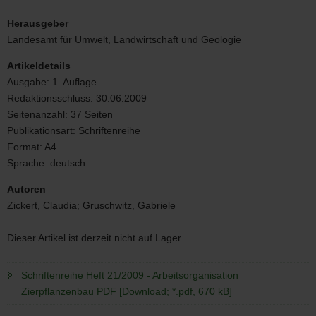
Schriftenreihe
Heft
Herausgeber
21/2009
Landesamt für Umwelt, Landwirtschaft und Geologie
-
Arbeitsorganisation
Artikeldetails
Zierpflanzenbau
Ausgabe:
1. Auflage
Bild
Redaktionsschluss:
30.06.2009
Seitenanzahl:
37 Seiten
Publikationsart:
Schriftenreihe
Format:
A4
Sprache:
deutsch
Autoren
Zickert, Claudia; Gruschwitz, Gabriele
Dieser Artikel ist derzeit nicht auf Lager.
Schriftenreihe Heft 21/2009 - Arbeitsorganisation
Zierpflanzenbau PDF [Download; *.pdf, 670 kB]