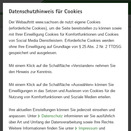
P
P
P
H
S
o
o
o
a
e
Datenschutzhinweis für Cookies
r
r
r
u
r
Publikationen
Der Webauftritt www.sachsen.de nutzt eigene Cookies
t
t
t
p
v
(erforderliche Cookies), um die Seite bereitstellen zu können sowie
a
a
a
t
i
mit Ihrer Einwilligung Cookies für Komfortfunktionen und Cookies
l
l
l
i
c
Zukunftsfähige Umstellung
Hauptinhalt
von Social Media Dienstleistern. Erforderliche Cookies werden
ü
n
t
n
e
ohne Ihre Einwilligung auf Grundlage von § 25 Abs. 2 Nr. 2 TTDSG
auf Ökolandbau
b
a
h
h
gespeichert und ausgelesen.
e
v
e
a
r
i
m
l
Mit einem Klick auf die Schaltfläche »Verstanden« nehmen Sie
Schriftenreihe, Heft 21/2010
g
g
e
t
den Hinweis zur Kenntnis.
r
a
n
e
t
Mit einem Klick auf die Schaltfläche »Auswählen« können Sie
i
i
Einwilligungen in das Setzen und Auslesen von Cookies für die
Nutzung von Komfortfunktionen und Soziale Medien erteilen.
f
o
e
n
Ihre aktuellen Einstellungen können Sie jederzeit einsehen und
n
anpassen. Unter
Datenschutz
informieren wir Sie ausführlich
d
über Art und Umfang der Datenverarbeitung sowie Ihre Rechte.
e
Weitere Informationen finden Sie unter
Impressum
und
N