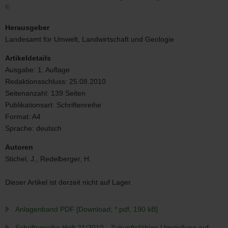
©
Schriftenreihe
Heft
Herausgeber
21/2010
Landesamt für Umwelt, Landwirtschaft und Geologie
-
Zukunftsfähige
Artikeldetails
Umstellung
Ausgabe:
1. Auflage
auf
Redaktionsschluss:
25.08.2010
Ökolandbau
Bild
Seitenanzahl:
139 Seiten
Publikationsart:
Schriftenreihe
Format:
A4
Sprache:
deutsch
Autoren
Stichel, J., Redelberger, H.
Dieser Artikel ist derzeit nicht auf Lager.
Anlagenband PDF [Download; *.pdf, 190 kB]
Schriftenreihe Heft 21/2010 - Zukunftsfähige Umstellung auf