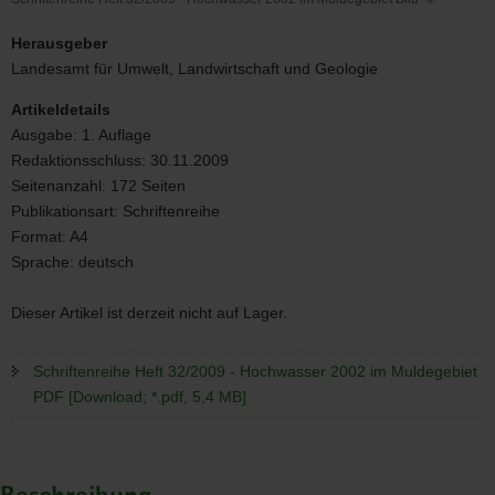
Schriftenreihe
Heft
Herausgeber
32/2009
Landesamt für Umwelt, Landwirtschaft und Geologie
-
Hochwasser
Artikeldetails
2002
Ausgabe:
1. Auflage
im
Redaktionsschluss:
30.11.2009
Muldegebiet
Bild
Seitenanzahl:
172 Seiten
Publikationsart:
Schriftenreihe
Format:
A4
Sprache:
deutsch
Dieser Artikel ist derzeit nicht auf Lager.
Schriftenreihe Heft 32/2009 - Hochwasser 2002 im Muldegebiet
PDF [Download; *.pdf, 5,4 MB]