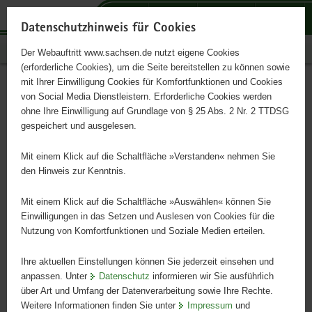
P
P
P
H
S
o
o
o
a
e
Datenschutzhinweis für Cookies
r
r
r
u
r
Publikationen
Der Webauftritt www.sachsen.de nutzt eigene Cookies
t
t
t
p
v
(erforderliche Cookies), um die Seite bereitstellen zu können sowie
a
a
a
t
i
mit Ihrer Einwilligung Cookies für Komfortfunktionen und Cookies
l
l
l
i
c
Hochwasser 2002 im
Hauptinhalt
von Social Media Dienstleistern. Erforderliche Cookies werden
ü
n
t
n
e
ohne Ihre Einwilligung auf Grundlage von § 25 Abs. 2 Nr. 2 TTDSG
Muldegebiet
b
a
h
h
gespeichert und ausgelesen.
e
v
e
a
r
i
m
l
Mit einem Klick auf die Schaltfläche »Verstanden« nehmen Sie
Schriftenreihe, Heft 32/2009
g
g
e
t
den Hinweis zur Kenntnis.
r
a
n
e
t
Mit einem Klick auf die Schaltfläche »Auswählen« können Sie
i
i
Einwilligungen in das Setzen und Auslesen von Cookies für die
Nutzung von Komfortfunktionen und Soziale Medien erteilen.
f
o
e
n
Ihre aktuellen Einstellungen können Sie jederzeit einsehen und
n
anpassen. Unter
Datenschutz
informieren wir Sie ausführlich
d
über Art und Umfang der Datenverarbeitung sowie Ihre Rechte.
e
Weitere Informationen finden Sie unter
Impressum
und
N