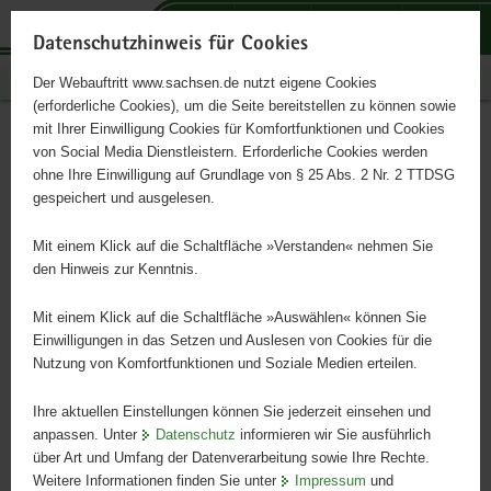
P
P
P
H
S
o
o
o
a
e
Datenschutzhinweis für Cookies
r
r
r
u
r
Publikationen
Der Webauftritt www.sachsen.de nutzt eigene Cookies
t
t
t
p
v
(erforderliche Cookies), um die Seite bereitstellen zu können sowie
a
a
a
t
i
mit Ihrer Einwilligung Cookies für Komfortfunktionen und Cookies
l
l
l
i
c
Anbautechnik
Hauptinhalt
von Social Media Dienstleistern. Erforderliche Cookies werden
ü
n
t
n
e
ohne Ihre Einwilligung auf Grundlage von § 25 Abs. 2 Nr. 2 TTDSG
Sorghumhirsen
b
a
h
h
gespeichert und ausgelesen.
e
v
e
a
r
i
m
l
Mit einem Klick auf die Schaltfläche »Verstanden« nehmen Sie
Schriftenreihe, Heft 36/2009
g
g
e
t
den Hinweis zur Kenntnis.
r
a
n
e
t
Mit einem Klick auf die Schaltfläche »Auswählen« können Sie
i
i
Einwilligungen in das Setzen und Auslesen von Cookies für die
Nutzung von Komfortfunktionen und Soziale Medien erteilen.
f
o
e
n
Ihre aktuellen Einstellungen können Sie jederzeit einsehen und
n
anpassen. Unter
Datenschutz
informieren wir Sie ausführlich
d
über Art und Umfang der Datenverarbeitung sowie Ihre Rechte.
e
Weitere Informationen finden Sie unter
Impressum
und
N