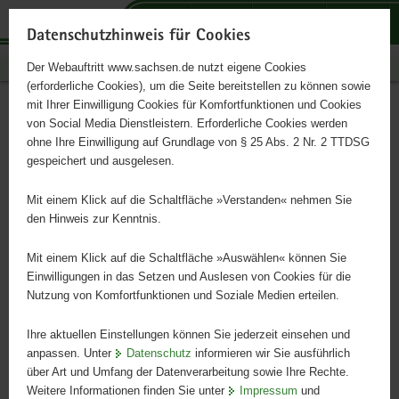
P
P
P
H
S
o
o
o
a
e
Datenschutzhinweis für Cookies
r
r
r
u
r
Publikationen
Der Webauftritt www.sachsen.de nutzt eigene Cookies
t
t
t
p
v
(erforderliche Cookies), um die Seite bereitstellen zu können sowie
a
a
a
t
i
mit Ihrer Einwilligung Cookies für Komfortfunktionen und Cookies
l
l
l
i
c
Überprüfung und Anpassung
Hauptinhalt
von Social Media Dienstleistern. Erforderliche Cookies werden
ü
n
t
n
e
ohne Ihre Einwilligung auf Grundlage von § 25 Abs. 2 Nr. 2 TTDSG
Humus-Bilanzierungsmodelle
b
a
h
h
gespeichert und ausgelesen.
e
v
e
a
r
i
m
l
Mit einem Klick auf die Schaltfläche »Verstanden« nehmen Sie
g
g
e
t
den Hinweis zur Kenntnis.
r
a
n
e
t
Mit einem Klick auf die Schaltfläche »Auswählen« können Sie
i
i
Einwilligungen in das Setzen und Auslesen von Cookies für die
Nutzung von Komfortfunktionen und Soziale Medien erteilen.
f
o
e
n
Ihre aktuellen Einstellungen können Sie jederzeit einsehen und
n
anpassen. Unter
Datenschutz
informieren wir Sie ausführlich
d
über Art und Umfang der Datenverarbeitung sowie Ihre Rechte.
e
Weitere Informationen finden Sie unter
Impressum
und
N