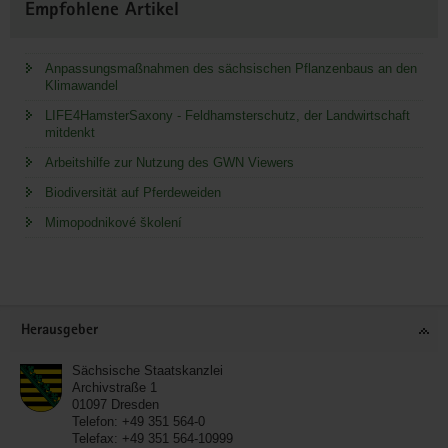
Empfohlene Artikel
Anpassungsmaßnahmen des sächsischen Pflanzenbaus an den
Klimawandel
LIFE4HamsterSaxony - Feldhamsterschutz, der Landwirtschaft
mitdenkt
Arbeitshilfe zur Nutzung des GWN Viewers
Biodiversität auf Pferdeweiden
Mimopodnikové školení
Service
Herausgeber
Sächsische Staatskanzlei
Archivstraße 1
01097
Dresden
Telefon:
+49 351 564-0
Telefax:
+49 351 564-10999