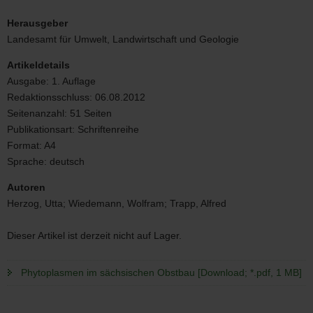
Phytoplasmen
im
Herausgeber
sächsischen
Landesamt für Umwelt, Landwirtschaft und Geologie
Obstbau
Artikeldetails
Ausgabe:
1. Auflage
Redaktionsschluss:
06.08.2012
Seitenanzahl:
51 Seiten
Publikationsart:
Schriftenreihe
Format:
A4
Sprache:
deutsch
Autoren
Herzog, Utta; Wiedemann, Wolfram; Trapp, Alfred
Dieser Artikel ist derzeit nicht auf Lager.
Phytoplasmen im sächsischen Obstbau [Download; *.pdf, 1 MB]