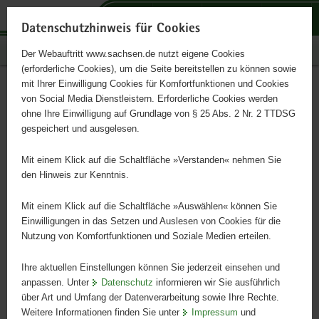
P
P
P
H
S
o
o
o
a
e
Datenschutzhinweis für Cookies
r
r
r
u
r
Publikationen
Der Webauftritt www.sachsen.de nutzt eigene Cookies
t
t
t
p
v
(erforderliche Cookies), um die Seite bereitstellen zu können sowie
a
a
a
t
i
mit Ihrer Einwilligung Cookies für Komfortfunktionen und Cookies
l
l
l
i
c
Phytoplasmen im
Hauptinhalt
von Social Media Dienstleistern. Erforderliche Cookies werden
ü
n
t
n
e
ohne Ihre Einwilligung auf Grundlage von § 25 Abs. 2 Nr. 2 TTDSG
sächsischen Obstbau
b
a
h
h
gespeichert und ausgelesen.
e
v
e
a
r
i
m
l
Mit einem Klick auf die Schaltfläche »Verstanden« nehmen Sie
Schriftenreihe, Heft 32/2012
g
g
e
t
den Hinweis zur Kenntnis.
r
a
n
e
t
Mit einem Klick auf die Schaltfläche »Auswählen« können Sie
i
i
Einwilligungen in das Setzen und Auslesen von Cookies für die
Nutzung von Komfortfunktionen und Soziale Medien erteilen.
f
o
e
n
Ihre aktuellen Einstellungen können Sie jederzeit einsehen und
n
anpassen. Unter
Datenschutz
informieren wir Sie ausführlich
d
über Art und Umfang der Datenverarbeitung sowie Ihre Rechte.
e
Weitere Informationen finden Sie unter
Impressum
und
N