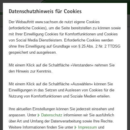
P
P
P
H
S
o
o
o
a
e
Datenschutzhinweis für Cookies
r
r
r
u
r
Publikationen
Der Webauftritt www.sachsen.de nutzt eigene Cookies
t
t
t
p
v
(erforderliche Cookies), um die Seite bereitstellen zu können sowie
a
a
a
t
i
mit Ihrer Einwilligung Cookies für Komfortfunktionen und Cookies
l
l
l
i
c
Beteiligungsbericht 2007
Hauptinhalt
von Social Media Dienstleistern. Erforderliche Cookies werden
ü
n
t
n
e
ohne Ihre Einwilligung auf Grundlage von § 25 Abs. 2 Nr. 2 TTDSG
b
a
h
h
gespeichert und ausgelesen.
e
v
e
a
Beteiligungen des Freistaates Sachsen an Unternehmen des
r
i
m
l
privaten und öffentlichen Rechts
Mit einem Klick auf die Schaltfläche »Verstanden« nehmen Sie
g
g
e
t
den Hinweis zur Kenntnis.
r
a
n
e
t
Mit einem Klick auf die Schaltfläche »Auswählen« können Sie
i
i
Einwilligungen in das Setzen und Auslesen von Cookies für die
Nutzung von Komfortfunktionen und Soziale Medien erteilen.
f
o
e
n
Ihre aktuellen Einstellungen können Sie jederzeit einsehen und
n
anpassen. Unter
Datenschutz
informieren wir Sie ausführlich
d
über Art und Umfang der Datenverarbeitung sowie Ihre Rechte.
e
Weitere Informationen finden Sie unter
Impressum
und
N