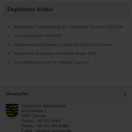
Empfohlene Artikel
Mittelfristige Finanzplanung des Freistaates Sachsen 2026-2030
Sponsoringbericht 2024/2025
Dorfgemeinschaftshäuser in ländlichen Räumen Sachsens
Sächsischer Staatspreis Ländliches Bauen 2026
Gesundheitswirtschaft im Freistaat Sachsen
Service
Herausgeber
Sächsische Staatskanzlei
Archivstraße 1
01097
Dresden
Telefon:
+49 351 564-0
Telefax:
+49 351 564-10999
E-Mail:
info@sk.sachsen.de