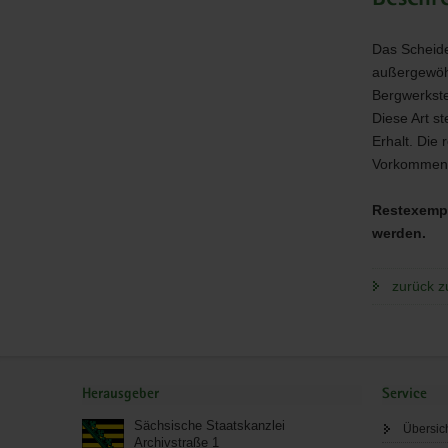
Das Scheide
außergewöhn
Bergwerkste
Diese Art s
Erhalt. Die 
Vorkommen 
Restexemp
werden.
zurück z
Service
Herausgeber
Service
Sächsische Staatskanzlei
Übersic
Archivstraße 1