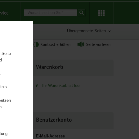
Suchbegriff
rvice
Suche starten
Übergeordnete Seiten
tgröße anpassen
Kontrast erhöhen
Seite vorlesen
 Seite
nd
Weitere
Warenkorb
Information
.
Ihr Warenkorb ist leer
tnis.
Setzen
n
chaft und
Benutzerkonto
itung
E-Mail-Adresse