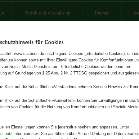
reifende
en
Politik und Verwaltung
Themen
Se
schutzhinweis für Cookies
Schrif
auftritt www.sachsen.de nutzt eigene Cookies (erforderliche Cookies), um die
tellen zu können sowie mit Ihrer Einwilligung Cookies für Komfortfunktionen u
Scheidenblütgras (Coleanthus
t
 von Social Media Dienstleistern. Erforderliche Cookies werden ohne Ihre
igung auf Grundlage von § 25 Abs. 2 Nr. 2 TTDSG gespeichert und ausgelesen
lis)
em Klick auf die Schaltfläche »Verstanden« nehmen Sie den Hinweis zur Kenn
n, Ökologie und Gewässermanagement
em Klick auf die Schaltfläche »Auswählen« können Sie Einwilligungen in das 
lesen von Cookies für die Nutzung von Komfortfunktionen und Soziale Medie
Herausgeber
Landesamt für Umwelt, Landwirts
Geologie
tuellen Einstellungen können Sie jederzeit einsehen und anpassen. Unter
nschutz
informieren wir Sie ausführlich über Art und Umfang der Datenverarbe
Artikeldetails