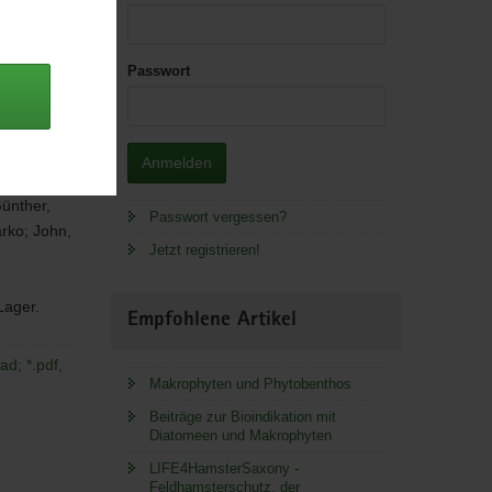
Passwort
Anmelden
Günther,
Passwort vergessen?
arko; John,
Jetzt registrieren!
 Lager.
Empfohlene Artikel
d; *.pdf,
Makrophyten und Phytobenthos
Beiträge zur Bioindikation mit
Diatomeen und Makrophyten
LIFE4HamsterSaxony -
Feldhamsterschutz, der