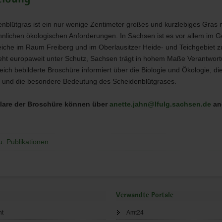
nblütgras ist ein nur wenige Zentimeter großes und kurzlebiges Gras 
lichen ökologischen Anforderungen. In Sachsen ist es vor allem im G
iche im Raum Freiberg und im Oberlausitzer Heide- und Teichgebiet zu
teht europaweit unter Schutz, Sachsen trägt in hohem Maße Verantwort
reich bebilderte Broschüre informiert über die Biologie und Ökologie, di
und die besondere Bedeutung des Scheidenblütgrases.
lare der Broschüre können über
anette.jahn@lfulg.sachsen.de
an
u: Publikationen
Verwandte Portale
ht
Amt24