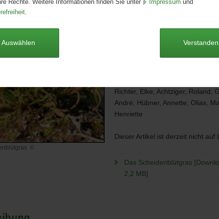
hre Rechte. Weitere Informationen finden Sie unter
Impressum
und
Ausgabe:
1. Auflage
refreiheit
.
Redaktionsschluss:
01.06.2014
Seitenanzahl:
56 Seiten
Publikationsart:
Broschüre
Auswählen
Verstanden
Format:
A5
Sprache:
deutsch
Autoren
Richter, Elke; Achtziger, Roland; 
André; Hübner, Annette; Olias, M
Henriette
Dieser Artikel ist derzeit nicht auf
enblütgras
©
Das Scheidenblütgras [Downloa
lütgras
2,2 MB]
eibung