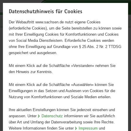
P
P
P
H
S
o
o
o
a
e
Datenschutzhinweis für Cookies
r
r
r
u
r
Publikationen
Der Webauftritt www.sachsen.de nutzt eigene Cookies
t
t
t
p
v
(erforderliche Cookies), um die Seite bereitstellen zu können sowie
a
a
a
t
i
mit Ihrer Einwilligung Cookies für Komfortfunktionen und Cookies
l
l
l
i
c
HILDE Hamburg - Sachsen
Hauptinhalt
von Social Media Dienstleistern. Erforderliche Cookies werden
ü
n
t
n
e
ohne Ihre Einwilligung auf Grundlage von § 25 Abs. 2 Nr. 2 TTDSG
b
a
h
h
gespeichert und ausgelesen.
e
v
e
a
Nachhaltige Transportlösungen für Wachstum gemeinsam
r
i
m
l
gestalten
Mit einem Klick auf die Schaltfläche »Verstanden« nehmen Sie
g
g
e
t
den Hinweis zur Kenntnis.
r
a
n
e
t
Mit einem Klick auf die Schaltfläche »Auswählen« können Sie
i
i
Einwilligungen in das Setzen und Auslesen von Cookies für die
Nutzung von Komfortfunktionen und Soziale Medien erteilen.
f
o
e
n
Ihre aktuellen Einstellungen können Sie jederzeit einsehen und
n
anpassen. Unter
Datenschutz
informieren wir Sie ausführlich
d
über Art und Umfang der Datenverarbeitung sowie Ihre Rechte.
e
Weitere Informationen finden Sie unter
Impressum
und
N