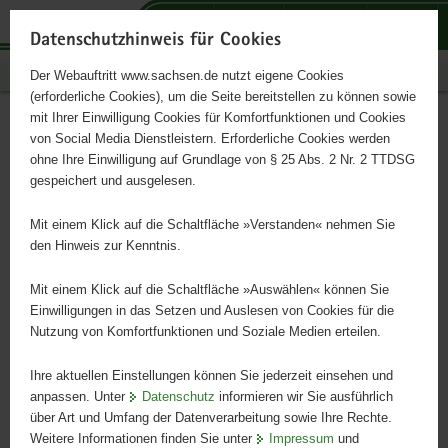
P
P
P
H
S
o
o
o
a
e
Datenschutzhinweis für Cookies
r
r
r
u
r
Publikationen
Der Webauftritt www.sachsen.de nutzt eigene Cookies
t
t
t
p
v
(erforderliche Cookies), um die Seite bereitstellen zu können sowie
a
a
a
t
i
mit Ihrer Einwilligung Cookies für Komfortfunktionen und Cookies
l
l
l
i
c
Luftqualität in Sachsen -
Hauptinhalt
von Social Media Dienstleistern. Erforderliche Cookies werden
ü
n
t
n
e
ohne Ihre Einwilligung auf Grundlage von § 25 Abs. 2 Nr. 2 TTDSG
Jahresbericht 2022
b
a
h
h
gespeichert und ausgelesen.
e
v
e
a
r
i
m
l
Mit einem Klick auf die Schaltfläche »Verstanden« nehmen Sie
g
g
e
t
den Hinweis zur Kenntnis.
r
a
n
e
t
Mit einem Klick auf die Schaltfläche »Auswählen« können Sie
i
i
Einwilligungen in das Setzen und Auslesen von Cookies für die
Nutzung von Komfortfunktionen und Soziale Medien erteilen.
f
o
e
n
Ihre aktuellen Einstellungen können Sie jederzeit einsehen und
n
anpassen. Unter
Datenschutz
informieren wir Sie ausführlich
d
über Art und Umfang der Datenverarbeitung sowie Ihre Rechte.
e
Weitere Informationen finden Sie unter
Impressum
und
N