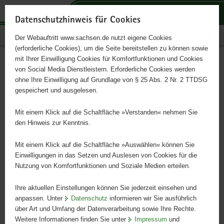
P
P
P
H
S
o
o
o
a
e
Datenschutzhinweis für Cookies
r
r
r
u
r
Publikationen
Der Webauftritt www.sachsen.de nutzt eigene Cookies
t
t
t
p
v
(erforderliche Cookies), um die Seite bereitstellen zu können sowie
a
a
a
t
i
mit Ihrer Einwilligung Cookies für Komfortfunktionen und Cookies
l
l
l
i
c
LUA-Mitteilungen 04/2014
Hauptinhalt
von Social Media Dienstleistern. Erforderliche Cookies werden
ü
n
t
n
e
ohne Ihre Einwilligung auf Grundlage von § 25 Abs. 2 Nr. 2 TTDSG
b
a
h
h
gespeichert und ausgelesen.
e
v
e
a
r
i
m
l
Mit einem Klick auf die Schaltfläche »Verstanden« nehmen Sie
g
g
e
t
den Hinweis zur Kenntnis.
r
a
n
e
t
Mit einem Klick auf die Schaltfläche »Auswählen« können Sie
i
i
Einwilligungen in das Setzen und Auslesen von Cookies für die
Nutzung von Komfortfunktionen und Soziale Medien erteilen.
f
o
e
n
Ihre aktuellen Einstellungen können Sie jederzeit einsehen und
n
anpassen. Unter
Datenschutz
informieren wir Sie ausführlich
d
über Art und Umfang der Datenverarbeitung sowie Ihre Rechte.
e
Weitere Informationen finden Sie unter
Impressum
und
N