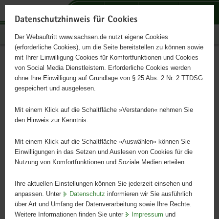
P
P
P
H
S
o
o
o
a
e
Datenschutzhinweis für Cookies
r
r
r
u
r
Publikationen
Der Webauftritt www.sachsen.de nutzt eigene Cookies
t
t
t
p
v
(erforderliche Cookies), um die Seite bereitstellen zu können sowie
a
a
a
t
i
mit Ihrer Einwilligung Cookies für Komfortfunktionen und Cookies
l
l
l
i
c
LUA-Mitteilungen 02/2015
Hauptinhalt
von Social Media Dienstleistern. Erforderliche Cookies werden
ü
n
t
n
e
ohne Ihre Einwilligung auf Grundlage von § 25 Abs. 2 Nr. 2 TTDSG
b
a
h
h
gespeichert und ausgelesen.
e
v
e
a
r
i
m
l
Mit einem Klick auf die Schaltfläche »Verstanden« nehmen Sie
g
g
e
t
den Hinweis zur Kenntnis.
r
a
n
e
t
Mit einem Klick auf die Schaltfläche »Auswählen« können Sie
i
i
Einwilligungen in das Setzen und Auslesen von Cookies für die
Nutzung von Komfortfunktionen und Soziale Medien erteilen.
f
o
e
n
Ihre aktuellen Einstellungen können Sie jederzeit einsehen und
n
anpassen. Unter
Datenschutz
informieren wir Sie ausführlich
d
über Art und Umfang der Datenverarbeitung sowie Ihre Rechte.
e
Weitere Informationen finden Sie unter
Impressum
und
N