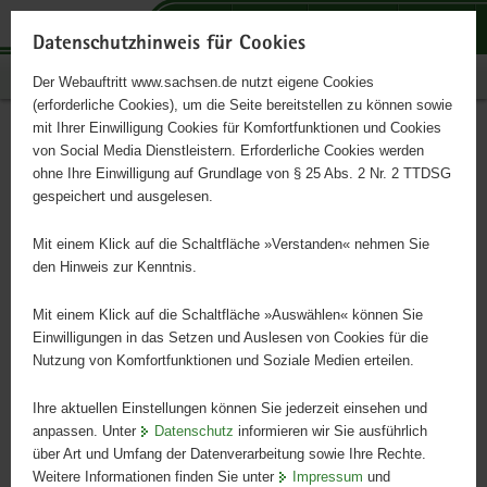
P
P
P
H
S
o
o
o
a
e
Datenschutzhinweis für Cookies
r
r
r
u
r
Publikationen
Der Webauftritt www.sachsen.de nutzt eigene Cookies
t
t
t
p
v
(erforderliche Cookies), um die Seite bereitstellen zu können sowie
a
a
a
t
i
mit Ihrer Einwilligung Cookies für Komfortfunktionen und Cookies
l
l
l
i
c
Die Skudde
Hauptinhalt
von Social Media Dienstleistern. Erforderliche Cookies werden
ü
n
t
n
e
ohne Ihre Einwilligung auf Grundlage von § 25 Abs. 2 Nr. 2 TTDSG
b
a
h
h
gespeichert und ausgelesen.
e
v
e
a
Gefährdete einheimische Rassen
r
i
m
l
Mit einem Klick auf die Schaltfläche »Verstanden« nehmen Sie
g
g
e
t
den Hinweis zur Kenntnis.
r
a
n
e
t
Mit einem Klick auf die Schaltfläche »Auswählen« können Sie
i
i
Einwilligungen in das Setzen und Auslesen von Cookies für die
Nutzung von Komfortfunktionen und Soziale Medien erteilen.
f
o
e
n
Ihre aktuellen Einstellungen können Sie jederzeit einsehen und
n
anpassen. Unter
Datenschutz
informieren wir Sie ausführlich
d
über Art und Umfang der Datenverarbeitung sowie Ihre Rechte.
e
Weitere Informationen finden Sie unter
Impressum
und
N