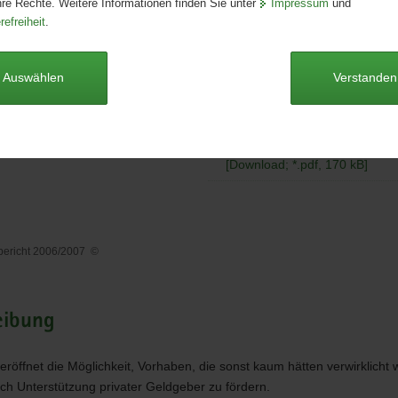
hre Rechte. Weitere Informationen finden Sie unter
Impressum
und
Publikationsart:
Broschüre
refreiheit
.
Format:
A4
Sprache:
deutsch
Auswählen
Verstanden
Dieser Artikel ist derzeit nicht auf
Sponsoringbericht 2006/2007
[Download; *.pdf, 170 kB]
bericht 2006/2007
©
gbericht
7
eibung
eröffnet die Möglichkeit, Vorhaben, die sonst kaum hätten verwirklicht
ch Unterstützung privater Geldgeber zu fördern.