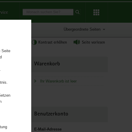
Suchbegriff
rvice
Suche starten
Übergeordnete Seiten
tgröße anpassen
Kontrast erhöhen
Seite vorlesen
 Seite
nd
Weitere
Warenkorb
Information
.
 des
Ihr Warenkorb ist leer
tnis.
Setzen
n
Benutzerkonto
itung
E-Mail-Adresse