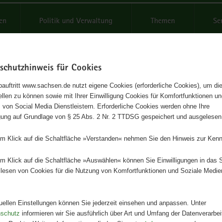
reifende
en
Politik und Verwaltung
Themen
Se
schutzhinweis für Cookies
Schrif
auftritt www.sachsen.de nutzt eigene Cookies (erforderliche Cookies), um die
tellen zu können sowie mit Ihrer Einwilligung Cookies für Komfortfunktionen u
soringbericht 2006/2007
t
 von Social Media Dienstleistern. Erforderliche Cookies werden ohne Ihre
igung auf Grundlage von § 25 Abs. 2 Nr. 2 TTDSG gespeichert und ausgelesen
ijahresbericht über Sponsoringleistungen an die staatliche Verwaltung
em Klick auf die Schaltfläche »Verstanden« nehmen Sie den Hinweis zur Kenn
es Sachsen
em Klick auf die Schaltfläche »Auswählen« können Sie Einwilligungen in das 
Herausgeber
lesen von Cookies für die Nutzung von Komfortfunktionen und Soziale Medie
Staatsministerium der Finanzen
Artikeldetails
tuellen Einstellungen können Sie jederzeit einsehen und anpassen. Unter
Redaktionsschluss:
30.06.2008
nschutz
informieren wir Sie ausführlich über Art und Umfang der Datenverarbe
Seitenanzahl:
64 Seiten