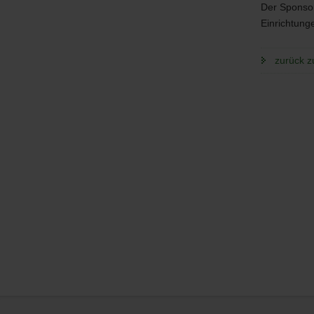
Der Sponsor
Einrichtung
zurück z
Service