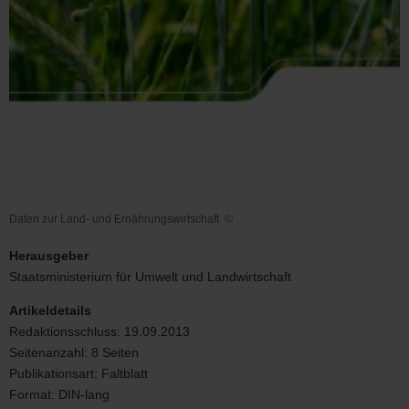
Daten zur Land- und Ernährungswirtschaft
©
Daten
zur
Herausgeber
Land-
Staatsministerium für Umwelt und Landwirtschaft
und
Ernährungswirtschaft
Artikeldetails
Redaktionsschluss:
19.09.2013
Seitenanzahl:
8 Seiten
Publikationsart:
Faltblatt
Format:
DIN-lang