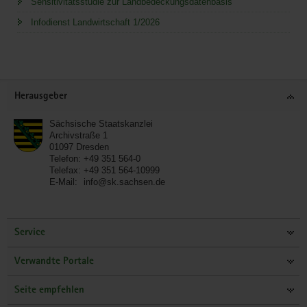
Sensitivitätsstudie zur Landbedeckungsdatenbasis
Infodienst Landwirtschaft 1/2026
Service
Herausgeber
Sächsische Staatskanzlei
Archivstraße 1
01097
Dresden
Telefon:
+49 351 564-0
Telefax:
+49 351 564-10999
E-Mail:
info@sk.sachsen.de
Service
Verwandte Portale
Seite empfehlen