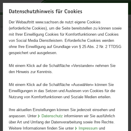
P
P
P
H
S
o
o
o
a
e
Datenschutzhinweis für Cookies
r
r
r
u
r
Publikationen
Der Webauftritt www.sachsen.de nutzt eigene Cookies
t
t
t
p
v
(erforderliche Cookies), um die Seite bereitstellen zu können sowie
a
a
a
t
i
mit Ihrer Einwilligung Cookies für Komfortfunktionen und Cookies
l
l
l
i
c
Daten zur Land- und
Hauptinhalt
von Social Media Dienstleistern. Erforderliche Cookies werden
ü
n
t
n
e
ohne Ihre Einwilligung auf Grundlage von § 25 Abs. 2 Nr. 2 TTDSG
Ernährungswirtschaft 2013
b
a
h
h
gespeichert und ausgelesen.
e
v
e
a
r
i
m
l
Mit einem Klick auf die Schaltfläche »Verstanden« nehmen Sie
Berichtsjahr 2012
g
g
e
t
den Hinweis zur Kenntnis.
r
a
n
e
t
Mit einem Klick auf die Schaltfläche »Auswählen« können Sie
i
i
Einwilligungen in das Setzen und Auslesen von Cookies für die
Nutzung von Komfortfunktionen und Soziale Medien erteilen.
f
o
e
n
Ihre aktuellen Einstellungen können Sie jederzeit einsehen und
n
anpassen. Unter
Datenschutz
informieren wir Sie ausführlich
d
über Art und Umfang der Datenverarbeitung sowie Ihre Rechte.
e
Weitere Informationen finden Sie unter
Impressum
und
N