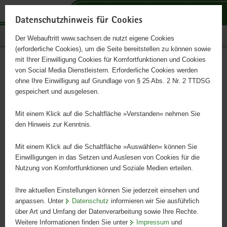
P
P
P
H
S
o
o
o
a
e
Datenschutzhinweis für Cookies
r
r
r
u
r
Publikationen
Der Webauftritt www.sachsen.de nutzt eigene Cookies
t
t
t
p
v
(erforderliche Cookies), um die Seite bereitstellen zu können sowie
a
a
a
t
i
mit Ihrer Einwilligung Cookies für Komfortfunktionen und Cookies
l
l
l
i
c
Údaje k zemědělství a
Hauptinhalt
von Social Media Dienstleistern. Erforderliche Cookies werden
ü
n
t
n
e
ohne Ihre Einwilligung auf Grundlage von § 25 Abs. 2 Nr. 2 TTDSG
potravinářství 2024
b
a
h
h
gespeichert und ausgelesen.
e
v
e
a
r
i
m
l
Mit einem Klick auf die Schaltfläche »Verstanden« nehmen Sie
v zrcadle faktů
g
g
e
t
den Hinweis zur Kenntnis.
r
a
n
e
t
Mit einem Klick auf die Schaltfläche »Auswählen« können Sie
i
i
Einwilligungen in das Setzen und Auslesen von Cookies für die
Nutzung von Komfortfunktionen und Soziale Medien erteilen.
f
o
e
n
Ihre aktuellen Einstellungen können Sie jederzeit einsehen und
n
anpassen. Unter
Datenschutz
informieren wir Sie ausführlich
d
über Art und Umfang der Datenverarbeitung sowie Ihre Rechte.
e
Weitere Informationen finden Sie unter
Impressum
und
N