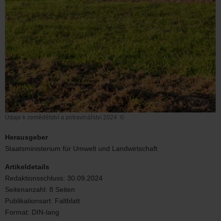
Údaje k zemědělství a potravinářství 2024
©
Údaje
k
Herausgeber
zemědělství
Staatsministerium für Umwelt und Landwirtschaft
a
potravinářství
Artikeldetails
2024
Redaktionsschluss:
30.09.2024
Seitenanzahl:
8 Seiten
Publikationsart:
Faltblatt
Format:
DIN-lang