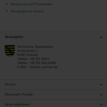
Biodiversität auf Pferdeweiden
Mimopodnikové školení
Service
Herausgeber
Sächsische Staatskanzlei
Archivstraße 1
01097
Dresden
Telefon:
+49 351 564-0
Telefax:
+49 351 564-10999
E-Mail:
info@sk.sachsen.de
Service
Verwandte Portale
Seite empfehlen