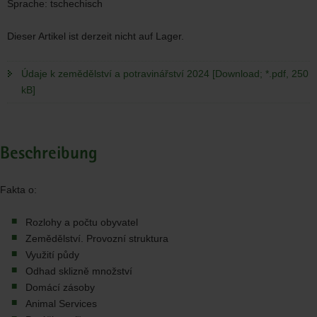
Sprache:
tschechisch
Dieser Artikel ist derzeit nicht auf Lager.
Údaje k zemědělství a potravinářství 2024 [Download; *.pdf, 250
kB]
Beschreibung
Fakta o:
Rozlohy a počtu obyvatel
Zemědělství. Provozní struktura
Využití půdy
Odhad sklizně množství
Domácí zásoby
Animal Services