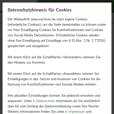
P
P
P
H
S
o
o
o
a
e
Datenschutzhinweis für Cookies
r
r
r
u
r
Publikationen
Der Webauftritt www.sachsen.de nutzt eigene Cookies
t
t
t
p
v
(erforderliche Cookies), um die Seite bereitstellen zu können sowie
a
a
a
t
i
mit Ihrer Einwilligung Cookies für Komfortfunktionen und Cookies
l
l
l
i
c
Land- und
Hauptinhalt
von Social Media Dienstleistern. Erforderliche Cookies werden
ü
n
t
n
e
ohne Ihre Einwilligung auf Grundlage von § 25 Abs. 2 Nr. 2 TTDSG
Ernährungswirtschaft 2006
b
a
h
h
gespeichert und ausgelesen.
e
v
e
a
r
i
m
l
Mit einem Klick auf die Schaltfläche »Verstanden« nehmen Sie
Daten aus dem Berichtsjahr 2005
g
g
e
t
den Hinweis zur Kenntnis.
r
a
n
e
t
Mit einem Klick auf die Schaltfläche »Auswählen« können Sie
i
i
Einwilligungen in das Setzen und Auslesen von Cookies für die
Nutzung von Komfortfunktionen und Soziale Medien erteilen.
f
o
e
n
Ihre aktuellen Einstellungen können Sie jederzeit einsehen und
n
anpassen. Unter
Datenschutz
informieren wir Sie ausführlich
d
über Art und Umfang der Datenverarbeitung sowie Ihre Rechte.
e
Weitere Informationen finden Sie unter
Impressum
und
N