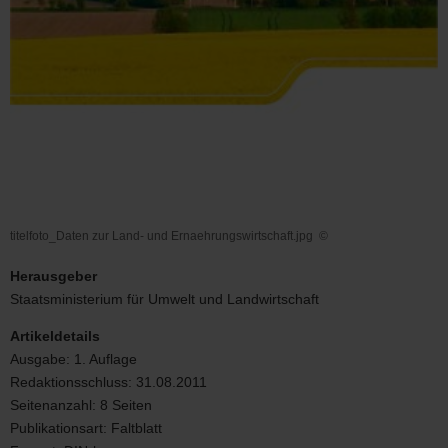
titelfoto_Daten zur Land- und Ernaehrungswirtschaft.jpg
©
titelfoto_Daten
zur
Herausgeber
Land-
Staatsministerium für Umwelt und Landwirtschaft
und
Ernaehrungswirtschaft.jpg
Artikeldetails
Ausgabe:
1. Auflage
Redaktionsschluss:
31.08.2011
Seitenanzahl:
8 Seiten
Publikationsart:
Faltblatt