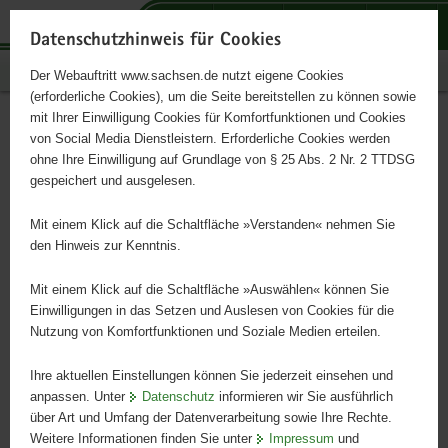
P
P
P
H
S
o
o
o
a
e
Datenschutzhinweis für Cookies
r
r
r
u
r
Publikationen
Der Webauftritt www.sachsen.de nutzt eigene Cookies
t
t
t
p
v
(erforderliche Cookies), um die Seite bereitstellen zu können sowie
a
a
a
t
i
mit Ihrer Einwilligung Cookies für Komfortfunktionen und Cookies
l
l
l
i
c
Land- und
Hauptinhalt
von Social Media Dienstleistern. Erforderliche Cookies werden
ü
n
t
n
e
ohne Ihre Einwilligung auf Grundlage von § 25 Abs. 2 Nr. 2 TTDSG
Ernährungswirtschaft 2011
b
a
h
h
gespeichert und ausgelesen.
e
v
e
a
r
i
m
l
Mit einem Klick auf die Schaltfläche »Verstanden« nehmen Sie
Daten aus dem Berichtsjahr 2010
g
g
e
t
den Hinweis zur Kenntnis.
r
a
n
e
t
Mit einem Klick auf die Schaltfläche »Auswählen« können Sie
i
i
Einwilligungen in das Setzen und Auslesen von Cookies für die
Nutzung von Komfortfunktionen und Soziale Medien erteilen.
f
o
e
n
Ihre aktuellen Einstellungen können Sie jederzeit einsehen und
n
anpassen. Unter
Datenschutz
informieren wir Sie ausführlich
d
über Art und Umfang der Datenverarbeitung sowie Ihre Rechte.
e
Weitere Informationen finden Sie unter
Impressum
und
N