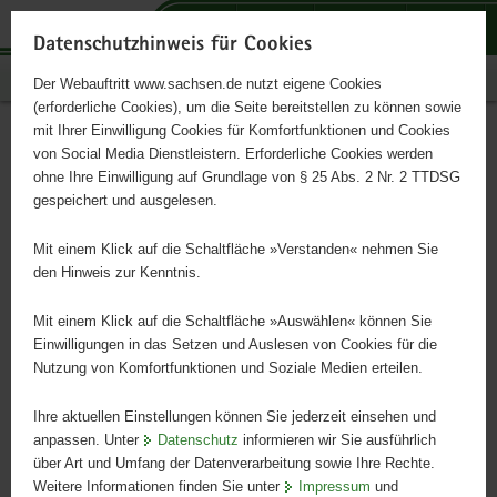
P
P
P
H
S
o
o
o
a
e
Datenschutzhinweis für Cookies
r
r
r
u
r
Publikationen
Der Webauftritt www.sachsen.de nutzt eigene Cookies
t
t
t
p
v
(erforderliche Cookies), um die Seite bereitstellen zu können sowie
a
a
a
t
i
mit Ihrer Einwilligung Cookies für Komfortfunktionen und Cookies
l
l
l
i
c
Údaje k zemědělství a
Hauptinhalt
von Social Media Dienstleistern. Erforderliche Cookies werden
ü
n
t
n
e
ohne Ihre Einwilligung auf Grundlage von § 25 Abs. 2 Nr. 2 TTDSG
potravinářství 2023
b
a
h
h
gespeichert und ausgelesen.
e
v
e
a
r
i
m
l
Mit einem Klick auf die Schaltfläche »Verstanden« nehmen Sie
v zrcadle faktů
g
g
e
t
den Hinweis zur Kenntnis.
r
a
n
e
t
Mit einem Klick auf die Schaltfläche »Auswählen« können Sie
i
i
Einwilligungen in das Setzen und Auslesen von Cookies für die
Nutzung von Komfortfunktionen und Soziale Medien erteilen.
f
o
e
n
Ihre aktuellen Einstellungen können Sie jederzeit einsehen und
n
anpassen. Unter
Datenschutz
informieren wir Sie ausführlich
d
über Art und Umfang der Datenverarbeitung sowie Ihre Rechte.
e
Weitere Informationen finden Sie unter
Impressum
und
N