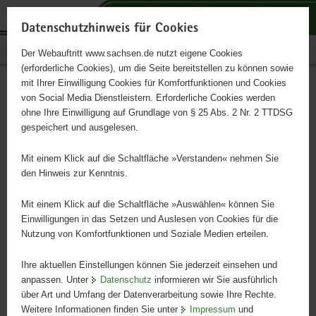
P
P
P
H
S
o
o
o
a
e
Datenschutzhinweis für Cookies
r
r
r
u
r
Publikationen
Der Webauftritt www.sachsen.de nutzt eigene Cookies
t
t
t
p
v
(erforderliche Cookies), um die Seite bereitstellen zu können sowie
a
a
a
t
i
mit Ihrer Einwilligung Cookies für Komfortfunktionen und Cookies
l
l
l
i
c
Agriculture and food
Hauptinhalt
von Social Media Dienstleistern. Erforderliche Cookies werden
ü
n
t
n
e
ohne Ihre Einwilligung auf Grundlage von § 25 Abs. 2 Nr. 2 TTDSG
industry data
b
a
h
h
gespeichert und ausgelesen.
e
v
e
a
r
i
m
l
Mit einem Klick auf die Schaltfläche »Verstanden« nehmen Sie
Year under review 2014
g
g
e
t
den Hinweis zur Kenntnis.
r
a
n
e
t
Mit einem Klick auf die Schaltfläche »Auswählen« können Sie
i
i
Einwilligungen in das Setzen und Auslesen von Cookies für die
Nutzung von Komfortfunktionen und Soziale Medien erteilen.
f
o
e
n
Ihre aktuellen Einstellungen können Sie jederzeit einsehen und
n
anpassen. Unter
Datenschutz
informieren wir Sie ausführlich
d
über Art und Umfang der Datenverarbeitung sowie Ihre Rechte.
e
Weitere Informationen finden Sie unter
Impressum
und
N