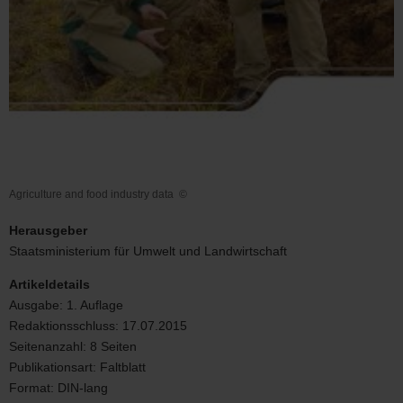
Agriculture and food industry data
©
Agriculture
and
Herausgeber
food
Staatsministerium für Umwelt und Landwirtschaft
industry
data
Artikeldetails
Ausgabe:
1. Auflage
Redaktionsschluss:
17.07.2015
Seitenanzahl:
8 Seiten
Publikationsart:
Faltblatt
Format:
DIN-lang