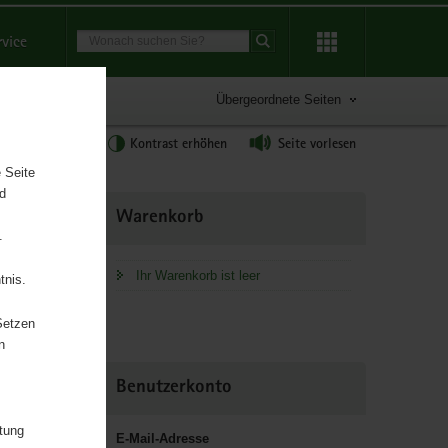
Suchbegriff
rvice
Suche starten
Übergeordnete Seiten
tgröße anpassen
Kontrast erhöhen
Seite vorlesen
 Seite
nd
Weitere
Warenkorb
Information
.
Ihr Warenkorb ist leer
tnis.
Setzen
n
Benutzerkonto
itung
E-Mail-Adresse