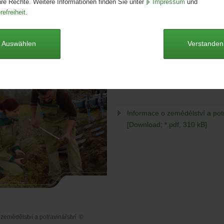
hre Rechte. Weitere Informationen finden Sie unter
Impressum
und
Ausgabe:
1. Auflage
refreiheit
.
Redaktionsschluss:
17.07.2015
Seitenanzahl:
8 Seiten
Publikationsart:
Faltblatt
Auswählen
Verstanden
Format:
DIN-lang
Sprache:
tschechisch
Dieser Artikel ist derzeit nicht auf
Informace o zemědělství a potr
[Download; *.pdf, 310 kB]
 zemědělství a potravinářství
©