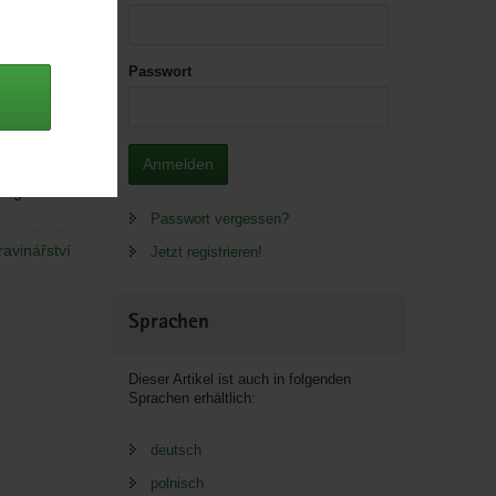
Passwort
Anmelden
 Lager.
Passwort vergessen?
avinářství
Jetzt registrieren!
Sprachen
Dieser Artikel ist auch in folgenden
Sprachen erhältlich:
deutsch
polnisch