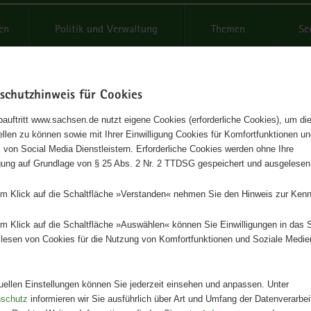
reifende
en
Politik und Verwaltung
Themen
Se
schutzhinweis für Cookies
Schrif
auftritt www.sachsen.de nutzt eigene Cookies (erforderliche Cookies), um die
tellen zu können sowie mit Ihrer Einwilligung Cookies für Komfortfunktionen u
rmace o zemědělství a
t
 von Social Media Dienstleistern. Erforderliche Cookies werden ohne Ihre
igung auf Grundlage von § 25 Abs. 2 Nr. 2 TTDSG gespeichert und ausgelesen
avinářství
em Klick auf die Schaltfläche »Verstanden« nehmen Sie den Hinweis zur Kenn
práva 2014
em Klick auf die Schaltfläche »Auswählen« können Sie Einwilligungen in das 
lesen von Cookies für die Nutzung von Komfortfunktionen und Soziale Medie
Herausgeber
Staatsministerium für Umwelt und
Landwirtschaft
tuellen Einstellungen können Sie jederzeit einsehen und anpassen. Unter
nschutz
informieren wir Sie ausführlich über Art und Umfang der Datenverarbe
Artikeldetails