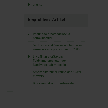
englisch
Empfohlene Artikel
Informace o zemědělství a
potravinářství
Svobovný stát Sasko – Informace o
zemědělstvi a potravinařství 2012
LIFE4HamsterSaxony -
Feldhamsterschutz, der
Landwirtschaft mitdenkt
Arbeitshilfe zur Nutzung des GWN
Viewers
Biodiversität auf Pferdeweiden