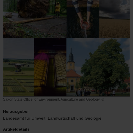
Saxon State Office for Environment, Agriculture and Geology
©
Saxon
State
Herausgeber
Office
Landesamt für Umwelt, Landwirtschaft und Geologie
for
Environment,
Artikeldetails
Agriculture