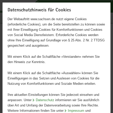
P
P
P
H
S
o
o
o
a
e
Datenschutzhinweis für Cookies
r
r
r
u
r
Publikationen
Der Webauftritt www.sachsen.de nutzt eigene Cookies
t
t
t
p
v
(erforderliche Cookies), um die Seite bereitstellen zu können sowie
a
a
a
t
i
mit Ihrer Einwilligung Cookies für Komfortfunktionen und Cookies
l
l
l
i
c
Saxon State Office for
Hauptinhalt
von Social Media Dienstleistern. Erforderliche Cookies werden
ü
n
t
n
e
ohne Ihre Einwilligung auf Grundlage von § 25 Abs. 2 Nr. 2 TTDSG
Environment, Agriculture
b
a
h
h
gespeichert und ausgelesen.
e
v
e
a
and Geology
r
i
m
l
Mit einem Klick auf die Schaltfläche »Verstanden« nehmen Sie
g
g
e
t
den Hinweis zur Kenntnis.
r
a
n
A short introduction
e
t
Mit einem Klick auf die Schaltfläche »Auswählen« können Sie
i
i
Einwilligungen in das Setzen und Auslesen von Cookies für die
Nutzung von Komfortfunktionen und Soziale Medien erteilen.
f
o
e
n
Ihre aktuellen Einstellungen können Sie jederzeit einsehen und
n
anpassen. Unter
Datenschutz
informieren wir Sie ausführlich
d
über Art und Umfang der Datenverarbeitung sowie Ihre Rechte.
e
Weitere Informationen finden Sie unter
Impressum
und
N