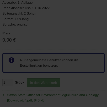
Ausgabe:
1. Auflage
and
Redaktionsschluss:
01.10.2022
Geology
Seitenanzahl:
2 Seiten
Format:
DIN-lang
Sprache:
englisch
Preis
0,00 €
Hinweis
Nur angemeldete Benutzer können die
Bestellfunktion benutzen.
Stück
In den Warenkorb
Saxon State Office for Environment, Agriculture and Geology
[Download; *.pdf, 840 kB]