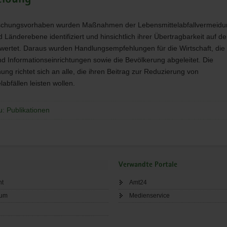
schungsvorhaben wurden Maßnahmen der Lebensmittelabfallvermeidun
Länderebene identifiziert und hinsichtlich ihrer Übertragbarkeit auf de
ertet. Daraus wurden Handlungsempfehlungen für die Wirtschaft, die
nd Informationseinrichtungen sowie die Bevölkerung abgeleitet. Die
hung richtet sich an alle, die ihren Beitrag zur Reduzierung von
abfällen leisten wollen.
u: Publikationen
Verwandte Portale
ht
Amt24
sum
Medienservice