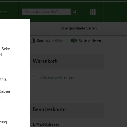
Suchbegriff
rvice
Suche starten
Übergeordnete Seiten
tgröße anpassen
Kontrast erhöhen
Seite vorlesen
 Seite
nd
Weitere
Warenkorb
Information
.
Ihr Warenkorb ist leer
tnis.
Setzen
n
chaft und
Benutzerkonto
itung
E-Mail-Adresse