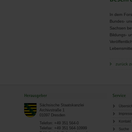
In dem For
Bundes- und 
Sachsen bew
Bildungs- u
Veröffentlic
Lebensmittel
zurück z
Service
Herausgeber
Service
Sächsische Staatskanzlei
Übersic
Archivstraße 1
Impres
01097
Dresden
Kontakt
Telefon:
+49 351 564-0
Telefax:
+49 351 564-10999
Suche