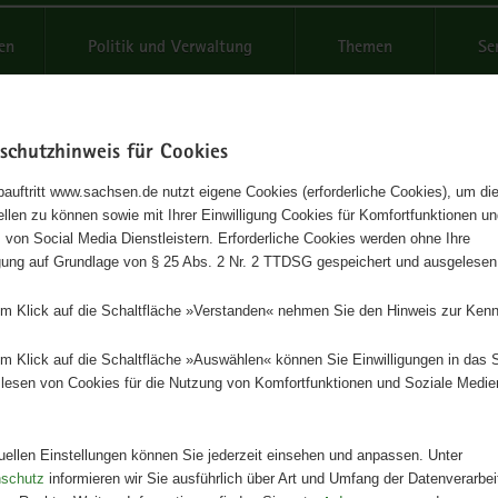
reifende
en
Politik und Verwaltung
Themen
Se
schutzhinweis für Cookies
Schrif
auftritt www.sachsen.de nutzt eigene Cookies (erforderliche Cookies), um die
tellen zu können sowie mit Ihrer Einwilligung Cookies für Komfortfunktionen u
nahmen zur Vermeidung von
t
 von Social Media Dienstleistern. Erforderliche Cookies werden ohne Ihre
igung auf Grundlage von § 25 Abs. 2 Nr. 2 TTDSG gespeichert und ausgelesen
nsmittelabfällen
em Klick auf die Schaltfläche »Verstanden« nehmen Sie den Hinweis zur Kenn
eihe, Heft 29/2016
em Klick auf die Schaltfläche »Auswählen« können Sie Einwilligungen in das 
lesen von Cookies für die Nutzung von Komfortfunktionen und Soziale Medie
Herausgeber
Landesamt für Umwelt, Landwirts
Geologie
tuellen Einstellungen können Sie jederzeit einsehen und anpassen. Unter
nschutz
informieren wir Sie ausführlich über Art und Umfang der Datenverarbe
Artikeldetails