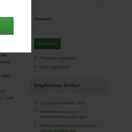
Passwort
Anmelden
ller,
Passwort vergessen?
nnette
Jetzt registrieren!
 Lager.
Empfohlene Artikel
von
; *.pdf,
Siedlungsabfallbilanz 2015
Weiterentwicklung des
Abfallvermeidungsbeitrages
Klima wandelt unsere Landschaft –
und wir gestalten mit.