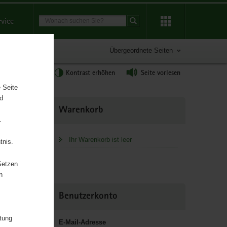
Suchbegriff
rvice
Suche starten
Übergeordnete Seiten
tgröße anpassen
Kontrast erhöhen
Seite vorlesen
 Seite
nd
Weitere
Warenkorb
Information
.
Ihr Warenkorb ist leer
tnis.
Setzen
n
Benutzerkonto
itung
E-Mail-Adresse