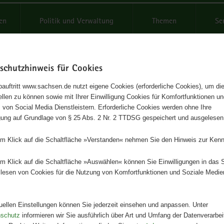
reifende
en
Politik und Verwaltung
Themen
Se
schutzhinweis für Cookies
Schrif
auftritt www.sachsen.de nutzt eigene Cookies (erforderliche Cookies), um die
tellen zu können sowie mit Ihrer Einwilligung Cookies für Komfortfunktionen u
ilitätsbericht des Freistaates
t
 von Social Media Dienstleistern. Erforderliche Cookies werden ohne Ihre
igung auf Grundlage von § 25 Abs. 2 Nr. 2 TTDSG gespeichert und ausgelesen
sen für das Jahr 2017
em Klick auf die Schaltfläche »Verstanden« nehmen Sie den Hinweis zur Kenn
Herausgeber
em Klick auf die Schaltfläche »Auswählen« können Sie Einwilligungen in das 
Staatsministerium der Finanzen
lesen von Cookies für die Nutzung von Komfortfunktionen und Soziale Medie
Artikeldetails
Redaktionsschluss:
01.10.2017
tuellen Einstellungen können Sie jederzeit einsehen und anpassen. Unter
Seitenanzahl:
24 Seiten
nschutz
informieren wir Sie ausführlich über Art und Umfang der Datenverarbe
Publikationsart:
Broschüre