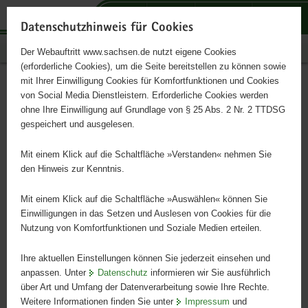
P
P
P
H
S
o
o
o
a
e
Datenschutzhinweis für Cookies
r
r
r
u
r
Publikationen
Der Webauftritt www.sachsen.de nutzt eigene Cookies
t
t
t
p
v
(erforderliche Cookies), um die Seite bereitstellen zu können sowie
a
a
a
t
i
mit Ihrer Einwilligung Cookies für Komfortfunktionen und Cookies
l
l
l
i
c
Stabilitätsbericht des
Hauptinhalt
von Social Media Dienstleistern. Erforderliche Cookies werden
ü
n
t
n
e
ohne Ihre Einwilligung auf Grundlage von § 25 Abs. 2 Nr. 2 TTDSG
Freistaates Sachsen für das
b
a
h
h
gespeichert und ausgelesen.
e
v
e
a
Jahr 2023
r
i
m
l
Mit einem Klick auf die Schaltfläche »Verstanden« nehmen Sie
g
g
e
t
den Hinweis zur Kenntnis.
r
a
n
e
t
Mit einem Klick auf die Schaltfläche »Auswählen« können Sie
i
i
Einwilligungen in das Setzen und Auslesen von Cookies für die
Nutzung von Komfortfunktionen und Soziale Medien erteilen.
f
o
e
n
Ihre aktuellen Einstellungen können Sie jederzeit einsehen und
n
anpassen. Unter
Datenschutz
informieren wir Sie ausführlich
d
über Art und Umfang der Datenverarbeitung sowie Ihre Rechte.
e
Weitere Informationen finden Sie unter
Impressum
und
N