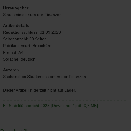
Titelbild
Stabilitätsbericht
Herausgeber
2023
Staatsministerium der Finanzen
Artikeldetails
Redaktionsschluss:
01.09.2023
Seitenanzahl:
20 Seiten
Publikationsart:
Broschüre
Format:
A4
Sprache:
deutsch
Autoren
Sächsisches Staatsministerium der Finanzen
Dieser Artikel ist derzeit nicht auf Lager.
Stabilitätsbericht 2023 [Download; *.pdf, 3,7 MB]