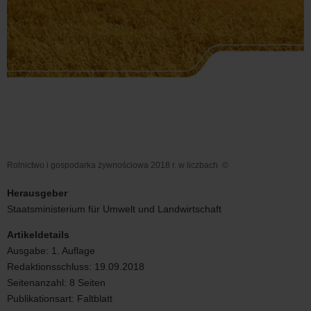
Rolnictwo i gospodarka żywnościowa 2018 r. w liczbach
©
Rolnictwo
i
Herausgeber
gospodarka
Staatsministerium für Umwelt und Landwirtschaft
żywnościowa
2018
Artikeldetails
r.
Ausgabe:
1. Auflage
w
Redaktionsschluss:
19.09.2018
liczbach
Seitenanzahl:
8 Seiten
Publikationsart:
Faltblatt