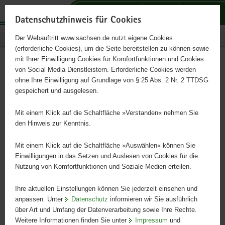
P
P
P
H
S
o
o
o
a
e
Datenschutzhinweis für Cookies
r
r
r
u
r
Publikationen
Der Webauftritt www.sachsen.de nutzt eigene Cookies
t
t
t
p
v
(erforderliche Cookies), um die Seite bereitstellen zu können sowie
a
a
a
t
i
mit Ihrer Einwilligung Cookies für Komfortfunktionen und Cookies
l
l
l
i
c
Rolnictwo i gospodarka
Hauptinhalt
von Social Media Dienstleistern. Erforderliche Cookies werden
ü
n
t
n
e
ohne Ihre Einwilligung auf Grundlage von § 25 Abs. 2 Nr. 2 TTDSG
żywnościowa 2018 r. w
b
a
h
h
gespeichert und ausgelesen.
e
v
e
a
liczbach
r
i
m
l
Mit einem Klick auf die Schaltfläche »Verstanden« nehmen Sie
g
g
e
t
den Hinweis zur Kenntnis.
r
a
n
e
t
Mit einem Klick auf die Schaltfläche »Auswählen« können Sie
i
i
Einwilligungen in das Setzen und Auslesen von Cookies für die
Nutzung von Komfortfunktionen und Soziale Medien erteilen.
f
o
e
n
Ihre aktuellen Einstellungen können Sie jederzeit einsehen und
n
anpassen. Unter
Datenschutz
informieren wir Sie ausführlich
d
über Art und Umfang der Datenverarbeitung sowie Ihre Rechte.
e
Weitere Informationen finden Sie unter
Impressum
und
N