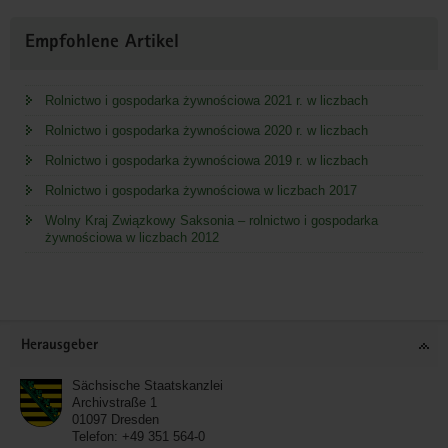
Empfohlene Artikel
Rolnictwo i gospodarka żywnościowa 2021 r. w liczbach
Rolnictwo i gospodarka żywnościowa 2020 r. w liczbach
Rolnictwo i gospodarka żywnościowa 2019 r. w liczbach
Rolnictwo i gospodarka żywnościowa w liczbach 2017
Wolny Kraj Związkowy Saksonia – rolnictwo i gospodarka
żywnościowa w liczbach 2012
Service
Herausgeber
Sächsische Staatskanzlei
Archivstraße 1
01097
Dresden
Telefon:
+49 351 564-0