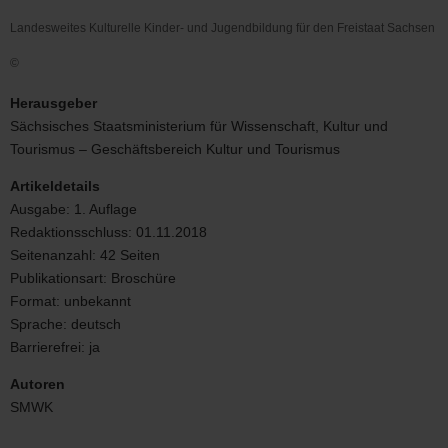
Landesweites Kulturelle Kinder- und Jugendbildung für den Freistaat Sachsen
©
Landesweites
Kulturelle
Herausgeber
Kinder-
Sächsisches Staatsministerium für Wissenschaft, Kultur und
und
Tourismus – Geschäftsbereich Kultur und Tourismus
Jugendbildung
für
Artikeldetails
den
Ausgabe:
1. Auflage
Freistaat
Sachsen
Redaktionsschluss:
01.11.2018
Seitenanzahl:
42 Seiten
Publikationsart:
Broschüre
Format:
unbekannt
Sprache:
deutsch
Barrierefrei:
ja
Autoren
SMWK