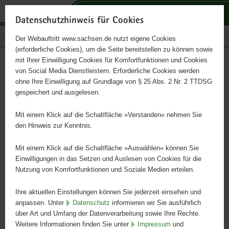
P
P
P
H
S
o
o
o
a
e
Datenschutzhinweis für Cookies
r
r
r
u
r
Publikationen
Der Webauftritt www.sachsen.de nutzt eigene Cookies
t
t
t
p
v
(erforderliche Cookies), um die Seite bereitstellen zu können sowie
a
a
a
t
i
mit Ihrer Einwilligung Cookies für Komfortfunktionen und Cookies
l
l
l
i
c
Landesweites Konzept
Hauptinhalt
von Social Media Dienstleistern. Erforderliche Cookies werden
ü
n
t
n
e
ohne Ihre Einwilligung auf Grundlage von § 25 Abs. 2 Nr. 2 TTDSG
Kulturelle Kinder- und
b
a
h
h
gespeichert und ausgelesen.
e
v
e
a
Jugendbildung für den
r
i
m
l
Mit einem Klick auf die Schaltfläche »Verstanden« nehmen Sie
g
g
e
t
den Hinweis zur Kenntnis.
Freistaat Sachsen
r
a
n
e
t
Mit einem Klick auf die Schaltfläche »Auswählen« können Sie
i
i
Einwilligungen in das Setzen und Auslesen von Cookies für die
Nutzung von Komfortfunktionen und Soziale Medien erteilen.
f
o
e
n
Ihre aktuellen Einstellungen können Sie jederzeit einsehen und
n
anpassen. Unter
Datenschutz
informieren wir Sie ausführlich
d
über Art und Umfang der Datenverarbeitung sowie Ihre Rechte.
e
Weitere Informationen finden Sie unter
Impressum
und
N