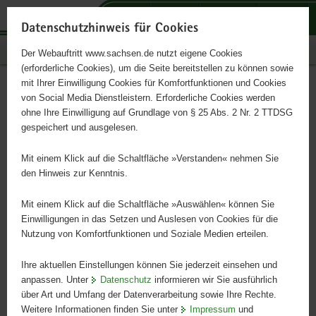
P
P
P
H
S
o
o
o
a
e
Datenschutzhinweis für Cookies
r
r
r
u
r
Publikationen
Der Webauftritt www.sachsen.de nutzt eigene Cookies
t
t
t
p
v
(erforderliche Cookies), um die Seite bereitstellen zu können sowie
a
a
a
t
i
mit Ihrer Einwilligung Cookies für Komfortfunktionen und Cookies
l
l
l
i
c
Food sector in Saxony
Hauptinhalt
von Social Media Dienstleistern. Erforderliche Cookies werden
ü
n
t
n
e
ohne Ihre Einwilligung auf Grundlage von § 25 Abs. 2 Nr. 2 TTDSG
b
a
h
h
gespeichert und ausgelesen.
e
v
e
a
r
i
m
l
Mit einem Klick auf die Schaltfläche »Verstanden« nehmen Sie
g
g
e
t
den Hinweis zur Kenntnis.
r
a
n
e
t
Mit einem Klick auf die Schaltfläche »Auswählen« können Sie
i
i
Einwilligungen in das Setzen und Auslesen von Cookies für die
Nutzung von Komfortfunktionen und Soziale Medien erteilen.
f
o
e
n
Ihre aktuellen Einstellungen können Sie jederzeit einsehen und
n
anpassen. Unter
Datenschutz
informieren wir Sie ausführlich
d
Food sector in Saxony
©
über Art und Umfang der Datenverarbeitung sowie Ihre Rechte.
e
Food
Weitere Informationen finden Sie unter
Impressum
und
sector
N