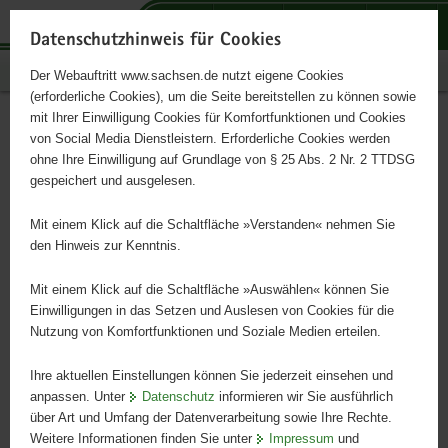
P
P
P
H
S
o
o
o
a
e
Datenschutzhinweis für Cookies
r
r
r
u
r
Publikationen
Der Webauftritt www.sachsen.de nutzt eigene Cookies
t
t
t
p
v
(erforderliche Cookies), um die Seite bereitstellen zu können sowie
a
a
a
t
i
mit Ihrer Einwilligung Cookies für Komfortfunktionen und Cookies
l
l
l
i
c
Entwicklungs·programm für
Hauptinhalt
von Social Media Dienstleistern. Erforderliche Cookies werden
ü
n
t
n
e
ohne Ihre Einwilligung auf Grundlage von § 25 Abs. 2 Nr. 2 TTDSG
die Dörfer in Sachsen.
b
a
h
h
gespeichert und ausgelesen.
e
v
e
a
r
i
m
l
Mit einem Klick auf die Schaltfläche »Verstanden« nehmen Sie
Der Generationen·bahnhof in Erlau. (leichte Sprache)
g
g
e
t
den Hinweis zur Kenntnis.
r
a
n
e
t
Mit einem Klick auf die Schaltfläche »Auswählen« können Sie
i
i
Einwilligungen in das Setzen und Auslesen von Cookies für die
Nutzung von Komfortfunktionen und Soziale Medien erteilen.
f
o
e
n
Ihre aktuellen Einstellungen können Sie jederzeit einsehen und
n
anpassen. Unter
Datenschutz
informieren wir Sie ausführlich
d
über Art und Umfang der Datenverarbeitung sowie Ihre Rechte.
e
Weitere Informationen finden Sie unter
Impressum
und
N