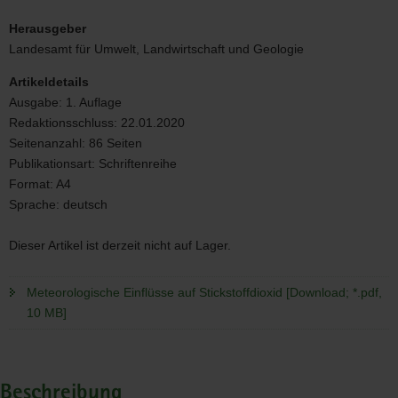
Meteorologische
Einflüsse
Herausgeber
auf
Landesamt für Umwelt, Landwirtschaft und Geologie
Stickstoffdioxid
Artikeldetails
Ausgabe:
1. Auflage
Redaktionsschluss:
22.01.2020
Seitenanzahl:
86 Seiten
Publikationsart:
Schriftenreihe
Format:
A4
Sprache:
deutsch
Dieser Artikel ist derzeit nicht auf Lager.
Meteorologische Einflüsse auf Stickstoffdioxid [Download; *.pdf,
10 MB]
Beschreibung