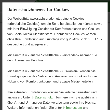
P
P
P
H
S
o
o
o
a
e
Datenschutzhinweis für Cookies
r
r
r
u
r
Publikationen
Der Webauftritt www.sachsen.de nutzt eigene Cookies
t
t
t
p
v
(erforderliche Cookies), um die Seite bereitstellen zu können sowie
a
a
a
t
i
mit Ihrer Einwilligung Cookies für Komfortfunktionen und Cookies
l
l
l
i
c
Meteorologische Einflüsse
Hauptinhalt
von Social Media Dienstleistern. Erforderliche Cookies werden
ü
n
t
n
e
ohne Ihre Einwilligung auf Grundlage von § 25 Abs. 2 Nr. 2 TTDSG
auf Stickstoffdioxid
b
a
h
h
gespeichert und ausgelesen.
e
v
e
a
r
i
m
l
Mit einem Klick auf die Schaltfläche »Verstanden« nehmen Sie
Schriftenreihe des LfULG, Heft 2/2020
g
g
e
t
den Hinweis zur Kenntnis.
r
a
n
e
t
Mit einem Klick auf die Schaltfläche »Auswählen« können Sie
i
i
Einwilligungen in das Setzen und Auslesen von Cookies für die
Nutzung von Komfortfunktionen und Soziale Medien erteilen.
f
o
e
n
Ihre aktuellen Einstellungen können Sie jederzeit einsehen und
n
anpassen. Unter
Datenschutz
informieren wir Sie ausführlich
d
über Art und Umfang der Datenverarbeitung sowie Ihre Rechte.
e
Weitere Informationen finden Sie unter
Impressum
und
N