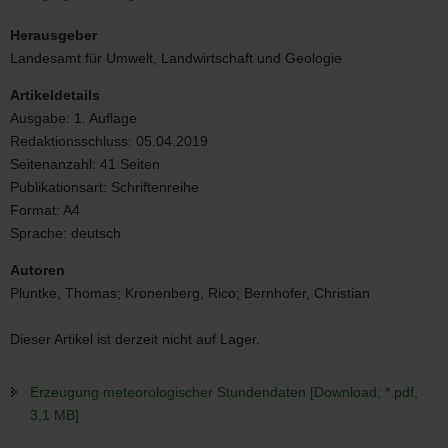
Erzeugung
meteorologischer
Herausgeber
Stundendaten
Landesamt für Umwelt, Landwirtschaft und Geologie
Artikeldetails
Ausgabe:
1. Auflage
Redaktionsschluss:
05.04.2019
Seitenanzahl:
41 Seiten
Publikationsart:
Schriftenreihe
Format:
A4
Sprache:
deutsch
Autoren
Pluntke, Thomas; Kronenberg, Rico; Bernhofer, Christian
Dieser Artikel ist derzeit nicht auf Lager.
Erzeugung meteorologischer Stundendaten [Download; *.pdf,
3,1 MB]