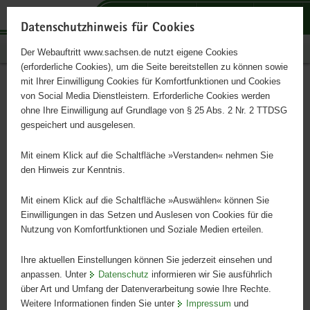
P
P
P
H
S
o
o
o
a
e
Datenschutzhinweis für Cookies
r
r
r
u
r
Publikationen
Der Webauftritt www.sachsen.de nutzt eigene Cookies
t
t
t
p
v
(erforderliche Cookies), um die Seite bereitstellen zu können sowie
a
a
a
t
i
mit Ihrer Einwilligung Cookies für Komfortfunktionen und Cookies
l
l
l
i
c
Erzeugung meteorologischer
Hauptinhalt
von Social Media Dienstleistern. Erforderliche Cookies werden
ü
n
t
n
e
ohne Ihre Einwilligung auf Grundlage von § 25 Abs. 2 Nr. 2 TTDSG
Stundendaten
b
a
h
h
gespeichert und ausgelesen.
e
v
e
a
r
i
m
l
Mit einem Klick auf die Schaltfläche »Verstanden« nehmen Sie
Schriftenreihe des LfULG, Heft 3/2019
g
g
e
t
den Hinweis zur Kenntnis.
r
a
n
e
t
Mit einem Klick auf die Schaltfläche »Auswählen« können Sie
i
i
Einwilligungen in das Setzen und Auslesen von Cookies für die
Nutzung von Komfortfunktionen und Soziale Medien erteilen.
f
o
e
n
Ihre aktuellen Einstellungen können Sie jederzeit einsehen und
n
anpassen. Unter
Datenschutz
informieren wir Sie ausführlich
d
über Art und Umfang der Datenverarbeitung sowie Ihre Rechte.
e
Weitere Informationen finden Sie unter
Impressum
und
N