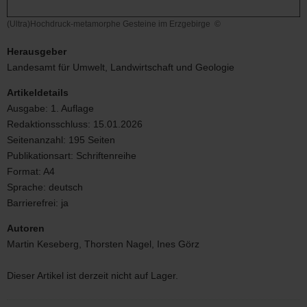
(Ultra)Hochdruck-metamorphe Gesteine im Erzgebirge
©
(Ultra)Hochdruck-
metamorphe
Herausgeber
Gesteine
Landesamt für Umwelt, Landwirtschaft und Geologie
im
Erzgebirge
Artikeldetails
Ausgabe:
1. Auflage
Redaktionsschluss:
15.01.2026
Seitenanzahl:
195 Seiten
Publikationsart:
Schriftenreihe
Format:
A4
Sprache:
deutsch
Barrierefrei:
ja
Autoren
Martin Keseberg, Thorsten Nagel, Ines Görz
Dieser Artikel ist derzeit nicht auf Lager.