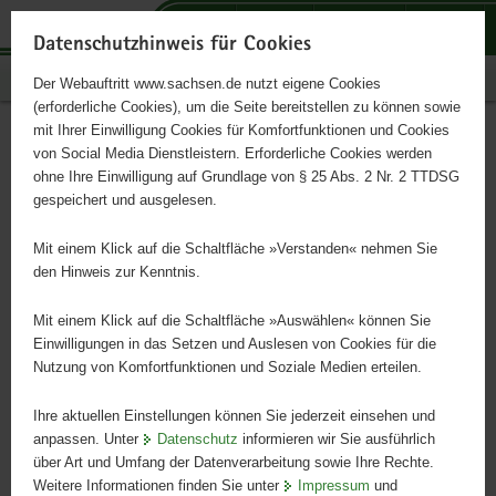
P
P
P
H
S
o
o
o
a
e
Datenschutzhinweis für Cookies
r
r
r
u
r
Publikationen
Der Webauftritt www.sachsen.de nutzt eigene Cookies
t
t
t
p
v
(erforderliche Cookies), um die Seite bereitstellen zu können sowie
a
a
a
t
i
mit Ihrer Einwilligung Cookies für Komfortfunktionen und Cookies
l
l
l
i
c
(Ultra)Hochdruck-
Hauptinhalt
von Social Media Dienstleistern. Erforderliche Cookies werden
ü
n
t
n
e
ohne Ihre Einwilligung auf Grundlage von § 25 Abs. 2 Nr. 2 TTDSG
metamorphe Gesteine im
b
a
h
h
gespeichert und ausgelesen.
e
v
e
a
Erzgebirge
r
i
m
l
Mit einem Klick auf die Schaltfläche »Verstanden« nehmen Sie
g
g
e
t
den Hinweis zur Kenntnis.
r
a
n
Schriftenreihe des LfULG, Heft 2/2026
e
t
Mit einem Klick auf die Schaltfläche »Auswählen« können Sie
i
i
Einwilligungen in das Setzen und Auslesen von Cookies für die
Nutzung von Komfortfunktionen und Soziale Medien erteilen.
f
o
e
n
Ihre aktuellen Einstellungen können Sie jederzeit einsehen und
n
anpassen. Unter
Datenschutz
informieren wir Sie ausführlich
d
über Art und Umfang der Datenverarbeitung sowie Ihre Rechte.
e
Weitere Informationen finden Sie unter
Impressum
und
N