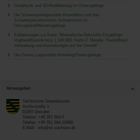
Geophysik und 3D-Modellierung im Osterzgebirge
Die Schwerspatlagerstätte Brunndöbra und das
Schwerspatvorkommen Schnarrtanne im
Ostvogtland/Westerzgebirge
Erläuterungen zur Karte "Mineralische Rohstoffe Erzgebirge-
Vogtland/Krushé hory 1:100 000, Karte 2: Metalle, Fluorit/Baryt -
Verbreitung und Auswirkungen auf die Umwelt"
Die Zinnerz-Lagerstätte Altenberg/Osterzgebirge
Service
Herausgeber
Sächsische Staatskanzlei
Archivstraße 1
01097
Dresden
Telefon:
+49 351 564-0
Telefax:
+49 351 564-10999
E-Mail:
info@sk.sachsen.de