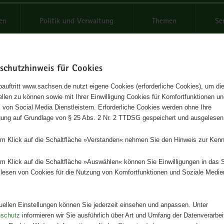
reifende
en
Politik und Verwaltung
Themen
Se
schutzhinweis für Cookies
Schrif
auftritt www.sachsen.de nutzt eigene Cookies (erforderliche Cookies), um die
tellen zu können sowie mit Ihrer Einwilligung Cookies für Komfortfunktionen u
enstoffuntersuchungen der B
t
 von Social Media Dienstleistern. Erforderliche Cookies werden ohne Ihre
igung auf Grundlage von § 25 Abs. 2 Nr. 2 TTDSG gespeichert und ausgelesen
achsen
em Klick auf die Schaltfläche »Verstanden« nehmen Sie den Hinweis zur Kenn
eihe des LfULG, Heft 12/2025
em Klick auf die Schaltfläche »Auswählen« können Sie Einwilligungen in das 
lesen von Cookies für die Nutzung von Komfortfunktionen und Soziale Medie
Herausgeber
Landesamt für Umwelt, Landwirts
Geologie
tuellen Einstellungen können Sie jederzeit einsehen und anpassen. Unter
nschutz
informieren wir Sie ausführlich über Art und Umfang der Datenverarbe
Artikeldetails