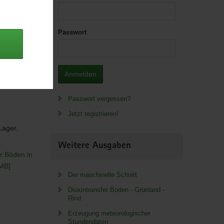
Passwort
Anmelden
Passwort vergessen?
Jetzt registrieren!
 Lager.
Weitere Ausgaben
r Böden in
 MB]
Der maschinelle Schnitt
Dioxintransfer Boden - Grünland -
Rind
Erzeugung meteorologischer
Stundendaten