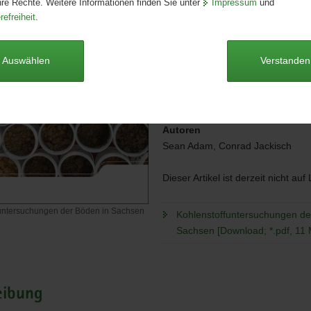
hre Rechte. Weitere Informationen finden Sie unter
Impressum
und
Ausgabe:
1. Auflage
refreiheit
.
Redaktionsschluss:
27.02.2025
Seitenanzahl:
165 Seiten
Publikationsart:
Schriftenreihe
Auswählen
Verstanden
Format:
A4
Sprache:
deutsch
Barrierefrei:
ja
Autoren
Sean Adam, Conrad Jackisch
Dieser Artikel ist derzeit nicht auf
funtersuchungen der Böden in Sachsen
Kohlenstoffuntersuchungen de
Sachsen [Download; *.pdf, 11
ffuntersuchungen
eibung