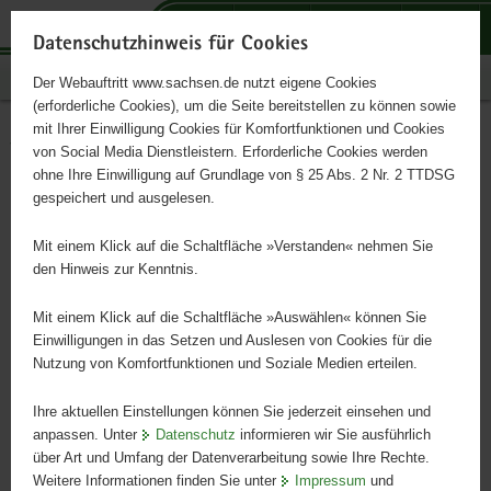
P
P
P
H
S
o
o
o
a
e
Datenschutzhinweis für Cookies
r
r
r
u
r
Publikationen
Der Webauftritt www.sachsen.de nutzt eigene Cookies
t
t
t
p
v
(erforderliche Cookies), um die Seite bereitstellen zu können sowie
a
a
a
t
i
mit Ihrer Einwilligung Cookies für Komfortfunktionen und Cookies
l
l
l
i
c
Verfahren der
Hauptinhalt
von Social Media Dienstleistern. Erforderliche Cookies werden
ü
n
t
n
e
ohne Ihre Einwilligung auf Grundlage von § 25 Abs. 2 Nr. 2 TTDSG
Schallimmissionsprognose
b
a
h
h
gespeichert und ausgelesen.
e
v
e
a
bei tieffrequenten
r
i
m
l
Mit einem Klick auf die Schaltfläche »Verstanden« nehmen Sie
g
g
e
t
den Hinweis zur Kenntnis.
Geräuschen
r
a
n
e
t
Mit einem Klick auf die Schaltfläche »Auswählen« können Sie
i
i
Einwilligungen in das Setzen und Auslesen von Cookies für die
Schriftenreihe des LfULG, Heft 10/2021
Nutzung von Komfortfunktionen und Soziale Medien erteilen.
f
o
e
n
Ihre aktuellen Einstellungen können Sie jederzeit einsehen und
n
anpassen. Unter
Datenschutz
informieren wir Sie ausführlich
d
über Art und Umfang der Datenverarbeitung sowie Ihre Rechte.
e
Weitere Informationen finden Sie unter
Impressum
und
N