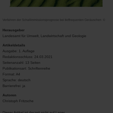
Verfahren der Schallimmissionsprognose bei tieffrequenten Geräuschen
©
Verfahren
der
Herausgeber
Schallimmissionsprognose
Landesamt für Umwelt, Landwirtschaft und Geologie
bei
tieffrequenten
Artikeldetails
Geräuschen
Ausgabe:
1. Auflage
Redaktionsschluss:
24.03.2021
Seitenanzahl:
13 Seiten
Publikationsart:
Schriftenreihe
Format:
A4
Sprache:
deutsch
Barrierefrei:
ja
Autoren
Christoph Fritzsche
Dieser Artikel ist derzeit nicht auf Lager.