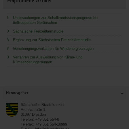
Empfohlene Artikel
Untersuchungen zur Schallimmissionsprognose bei
tieffrequenten Geräuschen
Sächsische Freizeitlärmstudie
Ergänzung zur Sächsischen Freizeitlärmstudie
Genehmigungsverfahren für Windenergieanlagen
Verfahren zur Ausweisung von Klima- und
Klimaänderungsräumen
Service
Herausgeber
Sächsische Staatskanzlei
Archivstraße 1
01097
Dresden
Telefon:
+49 351 564-0
Telefax:
+49 351 564-10999