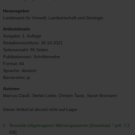
Tenazität
luftgetragener
Herausgeber
Mikroorganismen
Landesamt für Umwelt, Landwirtschaft und Geologie
Artikeldetails
Ausgabe:
1. Auflage
Redaktionsschluss:
30.10.2021
Seitenanzahl:
95 Seiten
Publikationsart:
Schriftenreihe
Format:
A4
Sprache:
deutsch
Barrierefrei:
ja
Autoren
Marcus Clauß, Stefan Linke, Christin Tautz, Sarah Bromann
Dieser Artikel ist derzeit nicht auf Lager.
Tenazität luftgetragener Mikroorganismen [Download; *.pdf, 7,3
MB]