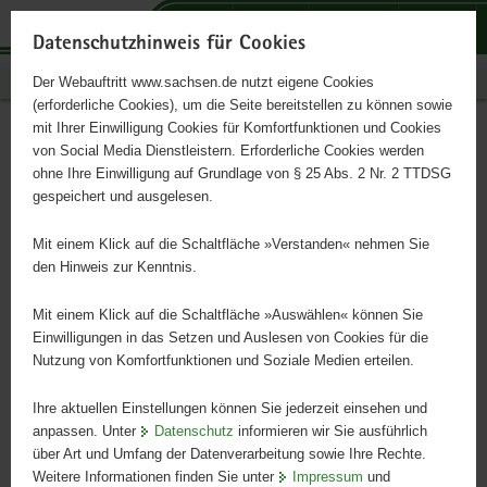
P
P
P
H
S
o
o
o
a
e
Datenschutzhinweis für Cookies
r
r
r
u
r
Publikationen
Der Webauftritt www.sachsen.de nutzt eigene Cookies
t
t
t
p
v
(erforderliche Cookies), um die Seite bereitstellen zu können sowie
a
a
a
t
i
mit Ihrer Einwilligung Cookies für Komfortfunktionen und Cookies
l
l
l
i
c
Tenazität luftgetragener
Hauptinhalt
von Social Media Dienstleistern. Erforderliche Cookies werden
ü
n
t
n
e
ohne Ihre Einwilligung auf Grundlage von § 25 Abs. 2 Nr. 2 TTDSG
Mikroorganismen
b
a
h
h
gespeichert und ausgelesen.
e
v
e
a
r
i
m
l
Mit einem Klick auf die Schaltfläche »Verstanden« nehmen Sie
Schriftenreihe des LfULG, Heft 19/2021
g
g
e
t
den Hinweis zur Kenntnis.
r
a
n
e
t
Mit einem Klick auf die Schaltfläche »Auswählen« können Sie
i
i
Einwilligungen in das Setzen und Auslesen von Cookies für die
Nutzung von Komfortfunktionen und Soziale Medien erteilen.
f
o
e
n
Ihre aktuellen Einstellungen können Sie jederzeit einsehen und
n
anpassen. Unter
Datenschutz
informieren wir Sie ausführlich
d
über Art und Umfang der Datenverarbeitung sowie Ihre Rechte.
e
Weitere Informationen finden Sie unter
Impressum
und
N