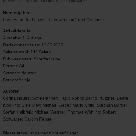
KliWES 2.0 – Klimawandel und Wasserhaushalt
©
KliWES
2.0
Herausgeber
–
Landesamt für Umwelt, Landwirtschaft und Geologie
Klimawandel
und
Artikeldetails
Wasserhaushalt
Ausgabe:
1. Auflage
Redaktionsschluss:
10.06.2022
Seitenanzahl:
148 Seiten
Publikationsart:
Schriftenreihe
Format:
A4
Sprache:
deutsch
Barrierefrei:
ja
Autoren
Corina Hauffe; Sofie Pahner; Patric Röhm; Bernd Pfützner; Beate
Klöcking; Silke Mey; Michael Gebel; Mario Uhlig; Stephan Bürger;
Stefan Halbfaß; Michael Wagner; Thomas Wöhling; Robert
Schwarze; Carolin Rehse
Dieser Artikel ist derzeit nicht auf Lager.