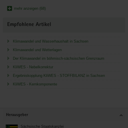
mehr anzeigen (68)
Empfohlene Artikel
Klimawandel und Wasserhaushalt in Sachsen
Klimawandel und Wetterlagen
Der Klimawandel im böhmisch-sächsischen Grenzraum
KliWES - Nebelkorrektur
Ergebniskopplung KliWES - STOFFBILANZ in Sachsen
KliWES - Kernkomponente
Service
Herausgeber
Sächsische Staatskanzlei