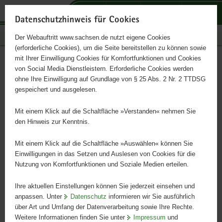
P
P
P
H
S
o
o
o
a
e
Datenschutzhinweis für Cookies
r
r
r
u
r
Publikationen
Der Webauftritt www.sachsen.de nutzt eigene Cookies
t
t
t
p
v
(erforderliche Cookies), um die Seite bereitstellen zu können sowie
a
a
a
t
i
mit Ihrer Einwilligung Cookies für Komfortfunktionen und Cookies
l
l
l
i
c
KliWES 2.0 – Klimawandel
Hauptinhalt
von Social Media Dienstleistern. Erforderliche Cookies werden
ü
n
t
n
e
ohne Ihre Einwilligung auf Grundlage von § 25 Abs. 2 Nr. 2 TTDSG
und Wasserhaushalt
b
a
h
h
gespeichert und ausgelesen.
e
v
e
a
r
i
m
l
Mit einem Klick auf die Schaltfläche »Verstanden« nehmen Sie
Schriftenreihe, Heft 17/2022
g
g
e
t
den Hinweis zur Kenntnis.
r
a
n
e
t
Mit einem Klick auf die Schaltfläche »Auswählen« können Sie
i
i
Einwilligungen in das Setzen und Auslesen von Cookies für die
Nutzung von Komfortfunktionen und Soziale Medien erteilen.
f
o
e
n
Ihre aktuellen Einstellungen können Sie jederzeit einsehen und
n
anpassen. Unter
Datenschutz
informieren wir Sie ausführlich
d
über Art und Umfang der Datenverarbeitung sowie Ihre Rechte.
e
Weitere Informationen finden Sie unter
Impressum
und
N