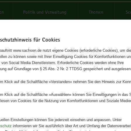
reifende
en
Politik und Verwaltung
Themen
Se
schutzhinweis für Cookies
Schrif
auftritt www.sachsen.de nutzt eigene Cookies (erforderliche Cookies), um die
tellen zu können sowie mit Ihrer Einwilligung Cookies für Komfortfunktionen u
atz von Vorratsdüngern in
t
 von Social Media Dienstleistern. Erforderliche Cookies werden ohne Ihre
igung auf Grundlage von § 25 Abs. 2 Nr. 2 TTDSG gespeichert und ausgelesen
reduzierten Substraten
em Klick auf die Schaltfläche »Verstanden« nehmen Sie den Hinweis zur Kenn
eihe des LfULG, Heft 15/2025
em Klick auf die Schaltfläche »Auswählen« können Sie Einwilligungen in das 
lesen von Cookies für die Nutzung von Komfortfunktionen und Soziale Medie
Herausgeber
Landesamt für Umwelt, Landwirts
Geologie
tuellen Einstellungen können Sie jederzeit einsehen und anpassen. Unter
nschutz
informieren wir Sie ausführlich über Art und Umfang der Datenverarbe
Artikeldetails