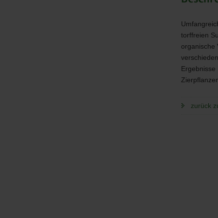
Umfangreich
torffreien 
organische 
verschieden
Ergebnisse 
Zierpflanze
zurück z