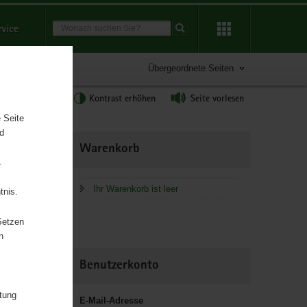
Suchbegriff
rvice
Suche starten
Übergeordnete Seiten
tgröße anpassen
Kontrast erhöhen
Seite vorlesen
 Seite
nd
Weitere
Warenkorb
Information
.
Ihr Warenkorb ist leer
tnis.
Setzen
n
chaft und
Benutzerkonto
itung
E-Mail-Adresse