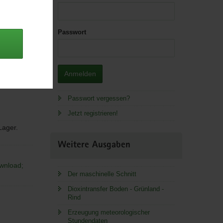
Passwort
Anmelden
Passwort vergessen?
Jetzt registrieren!
 Lager.
Weitere Ausgaben
ownload;
Der maschinelle Schnitt
Dioxintransfer Boden - Grünland -
Rind
Erzeugung meteorologischer
Stundendaten