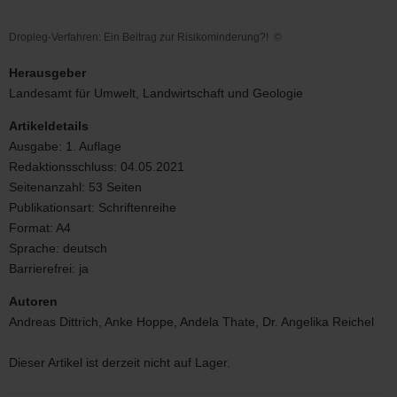
Dropleg-Verfahren: Ein Beitrag zur Risikominderung?!
©
Dropleg-
Verfahren:
Herausgeber
Ein
Landesamt für Umwelt, Landwirtschaft und Geologie
Beitrag
zur
Artikeldetails
Risikominderung?!
Ausgabe:
1. Auflage
Redaktionsschluss:
04.05.2021
Seitenanzahl:
53 Seiten
Publikationsart:
Schriftenreihe
Format:
A4
Sprache:
deutsch
Barrierefrei:
ja
Autoren
Andreas Dittrich, Anke Hoppe, Andela Thate, Dr. Angelika Reichel
Dieser Artikel ist derzeit nicht auf Lager.