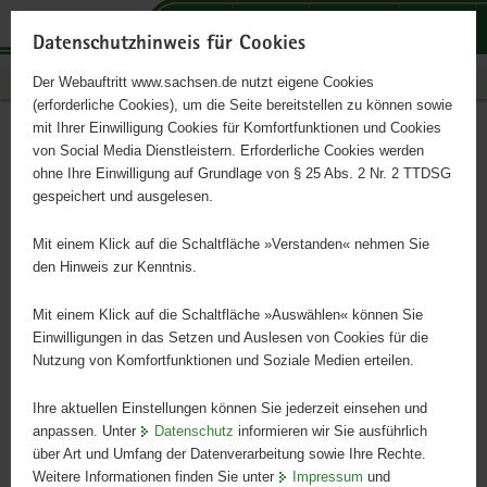
P
P
P
H
S
o
o
o
a
e
Datenschutzhinweis für Cookies
r
r
r
u
r
Publikationen
Der Webauftritt www.sachsen.de nutzt eigene Cookies
t
t
t
p
v
(erforderliche Cookies), um die Seite bereitstellen zu können sowie
a
a
a
t
i
mit Ihrer Einwilligung Cookies für Komfortfunktionen und Cookies
l
l
l
i
c
Dropleg-Verfahren: Ein
Hauptinhalt
von Social Media Dienstleistern. Erforderliche Cookies werden
ü
n
t
n
e
ohne Ihre Einwilligung auf Grundlage von § 25 Abs. 2 Nr. 2 TTDSG
Beitrag zur
b
a
h
h
gespeichert und ausgelesen.
e
v
e
a
Risikominderung?!
r
i
m
l
Mit einem Klick auf die Schaltfläche »Verstanden« nehmen Sie
g
g
e
t
den Hinweis zur Kenntnis.
r
a
n
Schriftenreihe des LfULG, Heft 12/2021
e
t
Mit einem Klick auf die Schaltfläche »Auswählen« können Sie
i
i
Einwilligungen in das Setzen und Auslesen von Cookies für die
Nutzung von Komfortfunktionen und Soziale Medien erteilen.
f
o
e
n
Ihre aktuellen Einstellungen können Sie jederzeit einsehen und
n
anpassen. Unter
Datenschutz
informieren wir Sie ausführlich
d
über Art und Umfang der Datenverarbeitung sowie Ihre Rechte.
e
Weitere Informationen finden Sie unter
Impressum
und
N