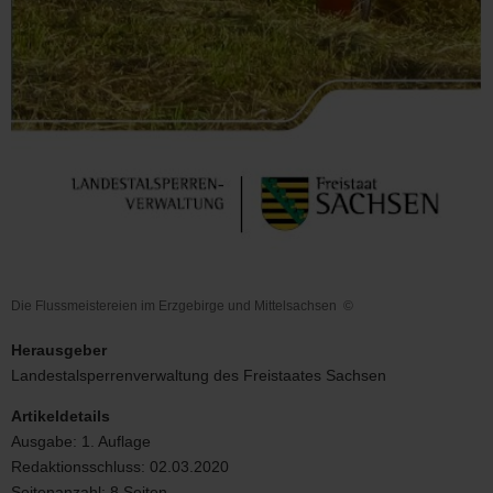
Die Flussmeistereien im Erzgebirge und Mittelsachsen
©
Die
Flussmeistereien
Herausgeber
im
Landestalsperrenverwaltung des Freistaates Sachsen
Erzgebirge
und
Artikeldetails
Mittelsachsen
Ausgabe:
1. Auflage
Redaktionsschluss:
02.03.2020
Seitenanzahl:
8 Seiten