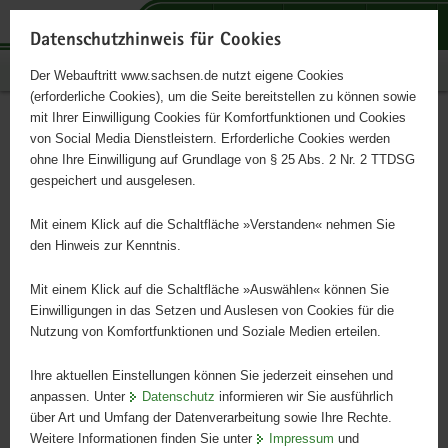
P
P
P
H
S
o
o
o
a
e
Datenschutzhinweis für Cookies
r
r
r
u
r
Publikationen
Der Webauftritt www.sachsen.de nutzt eigene Cookies
t
t
t
p
v
(erforderliche Cookies), um die Seite bereitstellen zu können sowie
a
a
a
t
i
mit Ihrer Einwilligung Cookies für Komfortfunktionen und Cookies
l
l
l
i
c
Die Flussmeistereien im
Hauptinhalt
von Social Media Dienstleistern. Erforderliche Cookies werden
ü
n
t
n
e
ohne Ihre Einwilligung auf Grundlage von § 25 Abs. 2 Nr. 2 TTDSG
Erzgebirge und
b
a
h
h
gespeichert und ausgelesen.
e
v
e
a
Mittelsachsen
r
i
m
l
Mit einem Klick auf die Schaltfläche »Verstanden« nehmen Sie
g
g
e
t
den Hinweis zur Kenntnis.
r
a
n
e
t
Mit einem Klick auf die Schaltfläche »Auswählen« können Sie
i
i
Einwilligungen in das Setzen und Auslesen von Cookies für die
Nutzung von Komfortfunktionen und Soziale Medien erteilen.
f
o
e
n
Ihre aktuellen Einstellungen können Sie jederzeit einsehen und
n
anpassen. Unter
Datenschutz
informieren wir Sie ausführlich
d
über Art und Umfang der Datenverarbeitung sowie Ihre Rechte.
e
Weitere Informationen finden Sie unter
Impressum
und
N