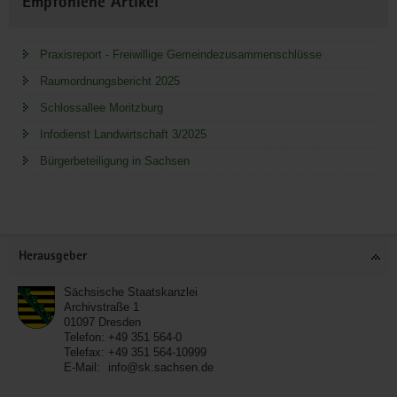
Empfohlene Artikel
Praxisreport - Freiwillige Gemeindezusammenschlüsse
Raumordnungsbericht 2025
Schlossallee Moritzburg
Infodienst Landwirtschaft 3/2025
Bürgerbeteiligung in Sachsen
Service
Herausgeber
Sächsische Staatskanzlei
Archivstraße 1
01097
Dresden
Telefon:
+49 351 564-0
Telefax:
+49 351 564-10999
E-Mail:
info@sk.sachsen.de