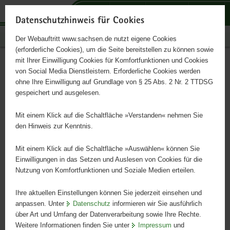
P
P
P
H
S
o
o
o
a
e
Datenschutzhinweis für Cookies
r
r
r
u
r
Publikationen
Der Webauftritt www.sachsen.de nutzt eigene Cookies
t
t
t
p
v
(erforderliche Cookies), um die Seite bereitstellen zu können sowie
a
a
a
t
i
mit Ihrer Einwilligung Cookies für Komfortfunktionen und Cookies
l
l
l
i
c
Praxisreport 2020
Hauptinhalt
von Social Media Dienstleistern. Erforderliche Cookies werden
ü
n
t
n
e
ohne Ihre Einwilligung auf Grundlage von § 25 Abs. 2 Nr. 2 TTDSG
b
a
h
h
gespeichert und ausgelesen.
e
v
e
a
Regionalentwicklung durch Interkommunale Zusammenarbeit
r
i
m
l
Mit einem Klick auf die Schaltfläche »Verstanden« nehmen Sie
g
g
e
t
den Hinweis zur Kenntnis.
r
a
n
e
t
Mit einem Klick auf die Schaltfläche »Auswählen« können Sie
i
i
Einwilligungen in das Setzen und Auslesen von Cookies für die
Nutzung von Komfortfunktionen und Soziale Medien erteilen.
f
o
e
n
Ihre aktuellen Einstellungen können Sie jederzeit einsehen und
n
anpassen. Unter
Datenschutz
informieren wir Sie ausführlich
d
über Art und Umfang der Datenverarbeitung sowie Ihre Rechte.
e
Weitere Informationen finden Sie unter
Impressum
und
N