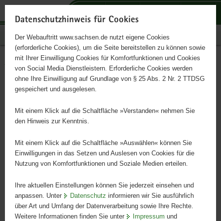
P
P
P
H
S
o
o
o
a
e
Datenschutzhinweis für Cookies
r
r
r
u
r
Publikationen
Der Webauftritt www.sachsen.de nutzt eigene Cookies
t
t
t
p
v
(erforderliche Cookies), um die Seite bereitstellen zu können sowie
a
a
a
t
i
mit Ihrer Einwilligung Cookies für Komfortfunktionen und Cookies
l
l
l
i
c
Vielfalt der Nutztiere
Hauptinhalt
von Social Media Dienstleistern. Erforderliche Cookies werden
ü
n
t
n
e
ohne Ihre Einwilligung auf Grundlage von § 25 Abs. 2 Nr. 2 TTDSG
erhalten
b
a
h
h
gespeichert und ausgelesen.
e
v
e
a
r
i
m
l
Mit einem Klick auf die Schaltfläche »Verstanden« nehmen Sie
Gefährdete Rassen in Sachsen – Stand und Aktivitäten
g
g
e
t
den Hinweis zur Kenntnis.
r
a
n
e
t
Mit einem Klick auf die Schaltfläche »Auswählen« können Sie
i
i
Einwilligungen in das Setzen und Auslesen von Cookies für die
Nutzung von Komfortfunktionen und Soziale Medien erteilen.
f
o
e
n
Ihre aktuellen Einstellungen können Sie jederzeit einsehen und
n
anpassen. Unter
Datenschutz
informieren wir Sie ausführlich
d
über Art und Umfang der Datenverarbeitung sowie Ihre Rechte.
e
Weitere Informationen finden Sie unter
Impressum
und
N