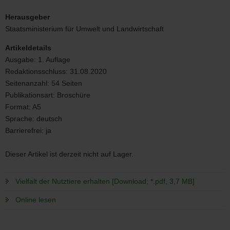
Vielfalt
der
Herausgeber
Nutztiere
Staatsministerium für Umwelt und Landwirtschaft
erhalten
Artikeldetails
Ausgabe:
1. Auflage
Redaktionsschluss:
31.08.2020
Seitenanzahl:
54 Seiten
Publikationsart:
Broschüre
Format:
A5
Sprache:
deutsch
Barrierefrei:
ja
Dieser Artikel ist derzeit nicht auf Lager.
Vielfalt der Nutztiere erhalten [Download; *.pdf, 3,7 MB]
Online lesen