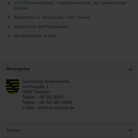
LIFE4HamsterSaxony - Feldhamsterschutz, der Landwirtschaft
mitdenkt
Arbeitshilfe zur Nutzung des GWN Viewers
Biodiversität auf Pferdeweiden
Mimopodnikové školení
Service
Herausgeber
Sächsische Staatskanzlei
Archivstraße 1
01097
Dresden
Telefon:
+49 351 564-0
Telefax:
+49 351 564-10999
E-Mail:
info@sk.sachsen.de
Service