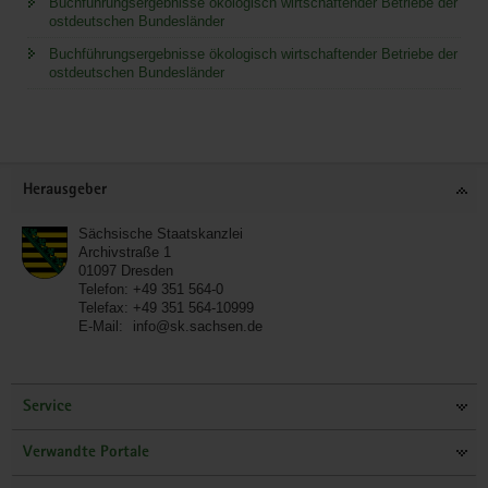
Buchführungsergebnisse ökologisch wirtschaftender Betriebe der
ostdeutschen Bundesländer
Buchführungsergebnisse ökologisch wirtschaftender Betriebe der
ostdeutschen Bundesländer
Service
Herausgeber
Sächsische Staatskanzlei
Archivstraße 1
01097
Dresden
Telefon:
+49 351 564-0
Telefax:
+49 351 564-10999
E-Mail:
info@sk.sachsen.de
Service
Verwandte Portale