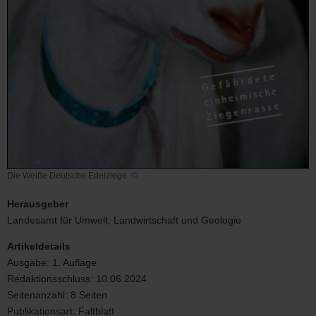
Die Weiße Deutsche Edelziege
©
Die
Weiße
Herausgeber
Deutsche
Landesamt für Umwelt, Landwirtschaft und Geologie
Edelziege
Artikeldetails
Ausgabe:
1. Auflage
Redaktionsschluss:
10.06.2024
Seitenanzahl:
8 Seiten
Publikationsart:
Faltblatt