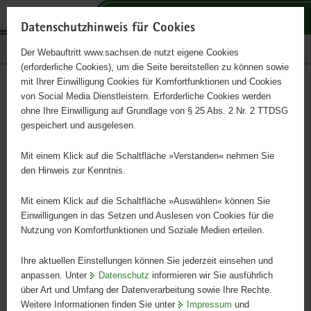
P
P
P
H
S
o
o
o
a
e
Datenschutzhinweis für Cookies
r
r
r
u
r
Publikationen
Der Webauftritt www.sachsen.de nutzt eigene Cookies
t
t
t
p
v
(erforderliche Cookies), um die Seite bereitstellen zu können sowie
a
a
a
t
i
mit Ihrer Einwilligung Cookies für Komfortfunktionen und Cookies
l
l
l
i
c
Die Weiße Deutsche
Hauptinhalt
von Social Media Dienstleistern. Erforderliche Cookies werden
ü
n
t
n
e
ohne Ihre Einwilligung auf Grundlage von § 25 Abs. 2 Nr. 2 TTDSG
Edelziege
b
a
h
h
gespeichert und ausgelesen.
e
v
e
a
r
i
m
l
Mit einem Klick auf die Schaltfläche »Verstanden« nehmen Sie
Gefährdete einheimische Rassen
g
g
e
t
den Hinweis zur Kenntnis.
r
a
n
e
t
Mit einem Klick auf die Schaltfläche »Auswählen« können Sie
i
i
Einwilligungen in das Setzen und Auslesen von Cookies für die
Nutzung von Komfortfunktionen und Soziale Medien erteilen.
f
o
e
n
Ihre aktuellen Einstellungen können Sie jederzeit einsehen und
n
anpassen. Unter
Datenschutz
informieren wir Sie ausführlich
d
über Art und Umfang der Datenverarbeitung sowie Ihre Rechte.
e
Weitere Informationen finden Sie unter
Impressum
und
N