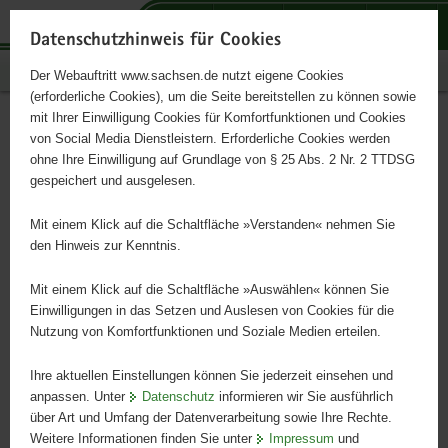
P
P
P
H
S
o
o
o
a
e
Datenschutzhinweis für Cookies
r
r
r
u
r
Publikationen
Der Webauftritt www.sachsen.de nutzt eigene Cookies
t
t
t
p
v
(erforderliche Cookies), um die Seite bereitstellen zu können sowie
a
a
a
t
i
mit Ihrer Einwilligung Cookies für Komfortfunktionen und Cookies
l
l
l
i
c
Die Bunte Deutsche
Hauptinhalt
von Social Media Dienstleistern. Erforderliche Cookies werden
ü
n
t
n
e
ohne Ihre Einwilligung auf Grundlage von § 25 Abs. 2 Nr. 2 TTDSG
Edelziege
b
a
h
h
gespeichert und ausgelesen.
e
v
e
a
r
i
m
l
Mit einem Klick auf die Schaltfläche »Verstanden« nehmen Sie
Gefährdete einheimische Rassen
g
g
e
t
den Hinweis zur Kenntnis.
r
a
n
e
t
Mit einem Klick auf die Schaltfläche »Auswählen« können Sie
i
i
Einwilligungen in das Setzen und Auslesen von Cookies für die
Nutzung von Komfortfunktionen und Soziale Medien erteilen.
f
o
e
n
Ihre aktuellen Einstellungen können Sie jederzeit einsehen und
n
anpassen. Unter
Datenschutz
informieren wir Sie ausführlich
d
über Art und Umfang der Datenverarbeitung sowie Ihre Rechte.
e
Weitere Informationen finden Sie unter
Impressum
und
N