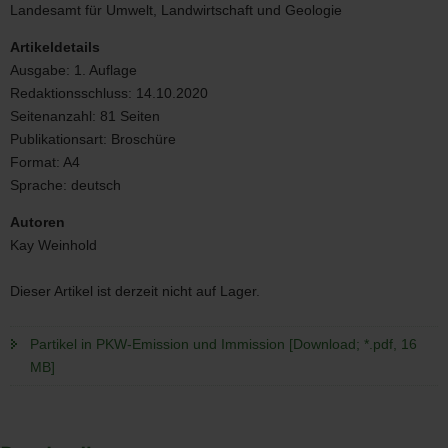
PKW-
Landesamt für Umwelt, Landwirtschaft und Geologie
Emission
und
Artikeldetails
Immission
Ausgabe:
1. Auflage
Redaktionsschluss:
14.10.2020
Seitenanzahl:
81 Seiten
Publikationsart:
Broschüre
Format:
A4
Sprache:
deutsch
Autoren
Kay Weinhold
Dieser Artikel ist derzeit nicht auf Lager.
Partikel in PKW-Emission und Immission [Download; *.pdf, 16
MB]