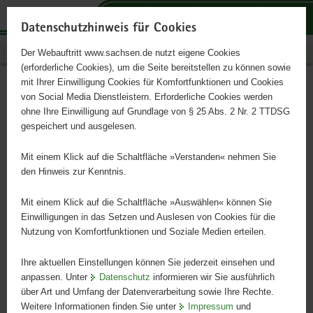
P
P
P
H
S
o
o
o
a
e
Datenschutzhinweis für Cookies
r
r
r
u
r
Publikationen
Der Webauftritt www.sachsen.de nutzt eigene Cookies
t
t
t
p
v
(erforderliche Cookies), um die Seite bereitstellen zu können sowie
a
a
a
t
i
mit Ihrer Einwilligung Cookies für Komfortfunktionen und Cookies
l
l
l
i
c
Partikel in PKW-Emission
Hauptinhalt
von Social Media Dienstleistern. Erforderliche Cookies werden
ü
n
t
n
e
ohne Ihre Einwilligung auf Grundlage von § 25 Abs. 2 Nr. 2 TTDSG
und Immission
b
a
h
h
gespeichert und ausgelesen.
e
v
e
a
r
i
m
l
Mit einem Klick auf die Schaltfläche »Verstanden« nehmen Sie
g
g
e
t
den Hinweis zur Kenntnis.
r
a
n
e
t
Mit einem Klick auf die Schaltfläche »Auswählen« können Sie
i
i
Einwilligungen in das Setzen und Auslesen von Cookies für die
Nutzung von Komfortfunktionen und Soziale Medien erteilen.
f
o
e
n
Ihre aktuellen Einstellungen können Sie jederzeit einsehen und
n
anpassen. Unter
Datenschutz
informieren wir Sie ausführlich
d
über Art und Umfang der Datenverarbeitung sowie Ihre Rechte.
e
Weitere Informationen finden Sie unter
Impressum
und
N