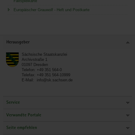
Faltspielkarte
Europäischer Grauwolf - Heft und Postkarte
Service
Herausgeber
Sächsische Staatskanzlei
Archivstraße 1
01097
Dresden
Telefon:
+49 351 564-0
Telefax:
+49 351 564-10999
E-Mail:
info@sk.sachsen.de
Service
Verwandte Portale
Seite empfehlen