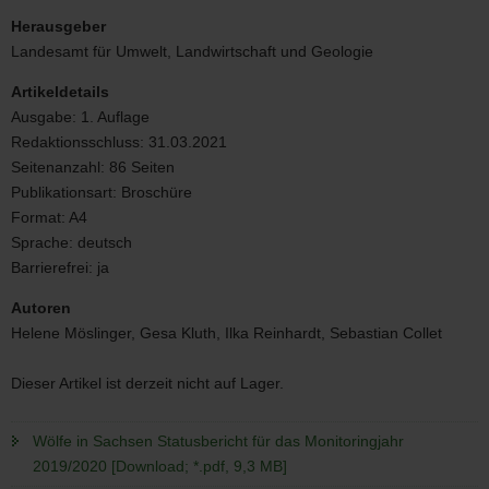
Wölfe
in
Herausgeber
Sachsen
Landesamt für Umwelt, Landwirtschaft und Geologie
Statusbericht
für
Artikeldetails
das
Ausgabe:
1. Auflage
Monitoringjahr
Redaktionsschluss:
31.03.2021
2019/2020
Seitenanzahl:
86 Seiten
Publikationsart:
Broschüre
Format:
A4
Sprache:
deutsch
Barrierefrei:
ja
Autoren
Helene Möslinger, Gesa Kluth, Ilka Reinhardt, Sebastian Collet
Dieser Artikel ist derzeit nicht auf Lager.
Wölfe in Sachsen Statusbericht für das Monitoringjahr
2019/2020 [Download; *.pdf, 9,3 MB]