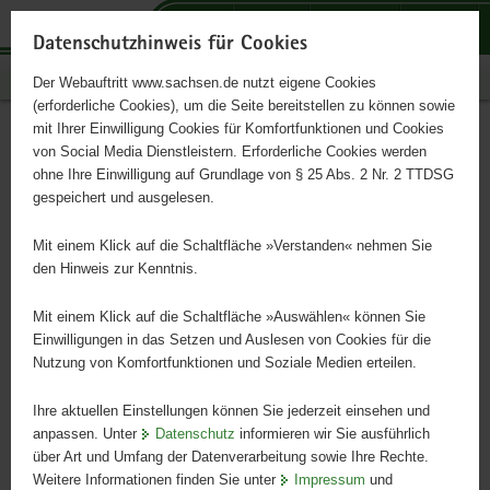
P
P
P
H
S
o
o
o
a
e
Datenschutzhinweis für Cookies
r
r
r
u
r
Publikationen
Der Webauftritt www.sachsen.de nutzt eigene Cookies
t
t
t
p
v
(erforderliche Cookies), um die Seite bereitstellen zu können sowie
a
a
a
t
i
mit Ihrer Einwilligung Cookies für Komfortfunktionen und Cookies
l
l
l
i
c
Wölfe in Sachsen –
Hauptinhalt
von Social Media Dienstleistern. Erforderliche Cookies werden
ü
n
t
n
e
ohne Ihre Einwilligung auf Grundlage von § 25 Abs. 2 Nr. 2 TTDSG
Statusbericht für das Jahr
b
a
h
h
gespeichert und ausgelesen.
e
v
e
a
2019/2020
r
i
m
l
Mit einem Klick auf die Schaltfläche »Verstanden« nehmen Sie
g
g
e
t
den Hinweis zur Kenntnis.
r
a
n
e
t
Mit einem Klick auf die Schaltfläche »Auswählen« können Sie
i
i
Einwilligungen in das Setzen und Auslesen von Cookies für die
Nutzung von Komfortfunktionen und Soziale Medien erteilen.
f
o
e
n
Ihre aktuellen Einstellungen können Sie jederzeit einsehen und
n
anpassen. Unter
Datenschutz
informieren wir Sie ausführlich
d
über Art und Umfang der Datenverarbeitung sowie Ihre Rechte.
e
Weitere Informationen finden Sie unter
Impressum
und
N