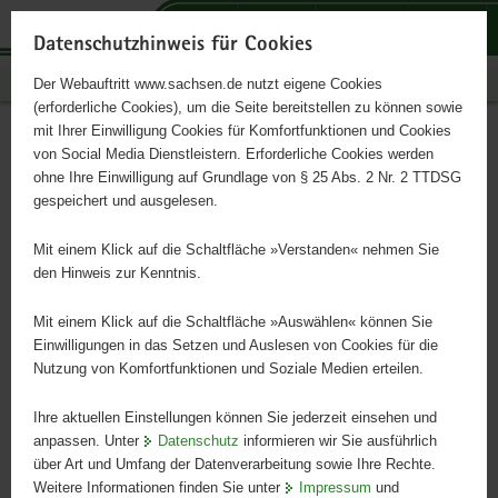
P
P
P
H
S
o
o
o
a
e
Datenschutzhinweis für Cookies
r
r
r
u
r
Publikationen
Der Webauftritt www.sachsen.de nutzt eigene Cookies
t
t
t
p
v
(erforderliche Cookies), um die Seite bereitstellen zu können sowie
a
a
a
t
i
mit Ihrer Einwilligung Cookies für Komfortfunktionen und Cookies
l
l
l
i
c
Sächsisches Archivblatt
Hauptinhalt
von Social Media Dienstleistern. Erforderliche Cookies werden
ü
n
t
n
e
ohne Ihre Einwilligung auf Grundlage von § 25 Abs. 2 Nr. 2 TTDSG
1/2021
b
a
h
h
gespeichert und ausgelesen.
e
v
e
a
r
i
m
l
Mit einem Klick auf die Schaltfläche »Verstanden« nehmen Sie
g
g
e
t
den Hinweis zur Kenntnis.
r
a
n
e
t
Mit einem Klick auf die Schaltfläche »Auswählen« können Sie
i
i
Einwilligungen in das Setzen und Auslesen von Cookies für die
Nutzung von Komfortfunktionen und Soziale Medien erteilen.
f
o
e
n
Ihre aktuellen Einstellungen können Sie jederzeit einsehen und
n
anpassen. Unter
Datenschutz
informieren wir Sie ausführlich
d
über Art und Umfang der Datenverarbeitung sowie Ihre Rechte.
e
Weitere Informationen finden Sie unter
Impressum
und
N