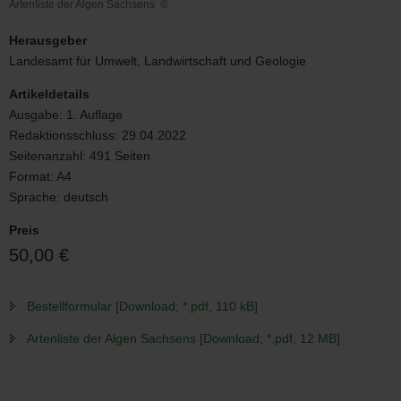
Artenliste der Algen Sachsens
©
Artenliste
der
Herausgeber
Algen
Landesamt für Umwelt, Landwirtschaft und Geologie
Sachsens
Artikeldetails
Ausgabe:
1. Auflage
Redaktionsschluss:
29.04.2022
Seitenanzahl:
491 Seiten
Format:
A4
Sprache:
deutsch
Preis
50,00 €
Bestellformular [Download; *.pdf, 110 kB]
Artenliste der Algen Sachsens [Download; *.pdf, 12 MB]