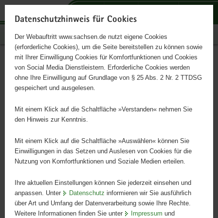
P
P
P
H
S
o
o
o
a
e
Datenschutzhinweis für Cookies
r
r
r
u
r
Publikationen
Der Webauftritt www.sachsen.de nutzt eigene Cookies
t
t
t
p
v
(erforderliche Cookies), um die Seite bereitstellen zu können sowie
a
a
a
t
i
mit Ihrer Einwilligung Cookies für Komfortfunktionen und Cookies
l
l
l
i
c
Artenliste der Algen
Hauptinhalt
von Social Media Dienstleistern. Erforderliche Cookies werden
ü
n
t
n
e
ohne Ihre Einwilligung auf Grundlage von § 25 Abs. 2 Nr. 2 TTDSG
Sachsens
b
a
h
h
gespeichert und ausgelesen.
e
v
e
a
r
i
m
l
Mit einem Klick auf die Schaltfläche »Verstanden« nehmen Sie
Vorkommen, Taxonomie und Autökologie
g
g
e
t
den Hinweis zur Kenntnis.
r
a
n
e
t
Mit einem Klick auf die Schaltfläche »Auswählen« können Sie
i
i
Einwilligungen in das Setzen und Auslesen von Cookies für die
Nutzung von Komfortfunktionen und Soziale Medien erteilen.
f
o
e
n
Ihre aktuellen Einstellungen können Sie jederzeit einsehen und
n
anpassen. Unter
Datenschutz
informieren wir Sie ausführlich
d
über Art und Umfang der Datenverarbeitung sowie Ihre Rechte.
e
Weitere Informationen finden Sie unter
Impressum
und
N